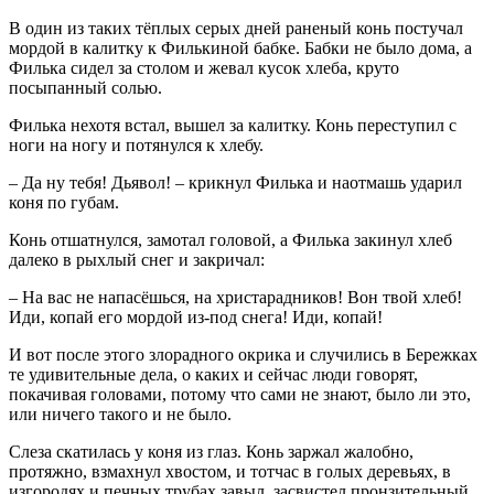
В один из таких тёплых серых дней раненый конь постучал
мордой в калитку к Филькиной бабке. Бабки не было дома, а
Филька сидел за столом и жевал кусок хлеба, круто
посыпанный солью.
Филька нехотя встал, вышел за калитку. Конь переступил с
ноги на ногу и потянулся к хлебу.
– Да ну тебя! Дьявол! – крикнул Филька и наотмашь ударил
коня по губам.
Конь отшатнулся, замотал головой, а Филька закинул хлеб
далеко в рыхлый снег и закричал:
– На вас не напасёшься, на христарадников! Вон твой хлеб!
Иди, копай его мордой из-под снега! Иди, копай!
И вот после этого злорадного окрика и случились в Бережках
те удивительные дела, о каких и сейчас люди говорят,
покачивая головами, потому что сами не знают, было ли это,
или ничего такого и не было.
Слеза скатилась у коня из глаз. Конь заржал жалобно,
протяжно, взмахнул хвостом, и тотчас в голых деревьях, в
изгородях и печных трубах завыл, засвистел пронзительный