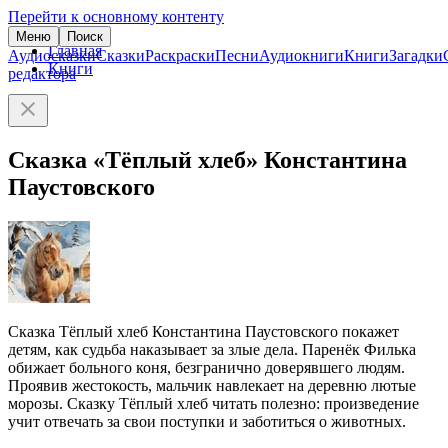
Перейти к основному контенту
Меню
Поиск
Главная
Аудиосказки
Сказки
Раскраски
Песни
Аудиокниги
Книги
Загадки
Книги
редактора
Сказка «Тёплый хлеб» Константина
Паустовского
Сказка Тёплый хлеб Константина Паустовского покажет
детям, как судьба наказывает за злые дела. Паренёк Филька
обижает больного коня, безгранично доверявшего людям.
Проявив жестокость, мальчик навлекает на деревню лютые
морозы. Сказку Тёплый хлеб читать полезно: произведение
учит отвечать за свои поступки и заботиться о животных.