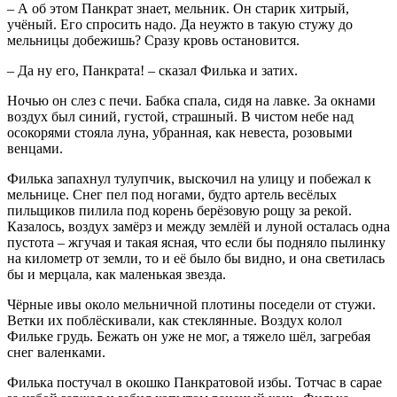
– А об этом Панкрат знает, мельник. Он старик хитрый,
учёный. Его спросить надо. Да неужто в такую стужу до
мельницы добежишь? Сразу кровь остановится.
– Да ну его, Панкрата! – сказал Филька и затих.
Ночью он слез с печи. Бабка спала, сидя на лавке. За окнами
воздух был синий, густой, страшный. В чистом небе над
осокорями стояла луна, убранная, как невеста, розовыми
венцами.
Филька запахнул тулупчик, выскочил на улицу и побежал к
мельнице. Снег пел под ногами, будто артель весёлых
пильщиков пилила под корень берёзовую рощу за рекой.
Казалось, воздух замёрз и между землёй и луной осталась одна
пустота – жгучая и такая ясная, что если бы подняло пылинку
на километр от земли, то и её было бы видно, и она светилась
бы и мерцала, как маленькая звезда.
Чёрные ивы около мельничной плотины поседели от стужи.
Ветки их поблёскивали, как стеклянные. Воздух колол
Фильке грудь. Бежать он уже не мог, а тяжело шёл, загребая
снег валенками.
Филька постучал в окошко Панкратовой избы. Тотчас в сарае