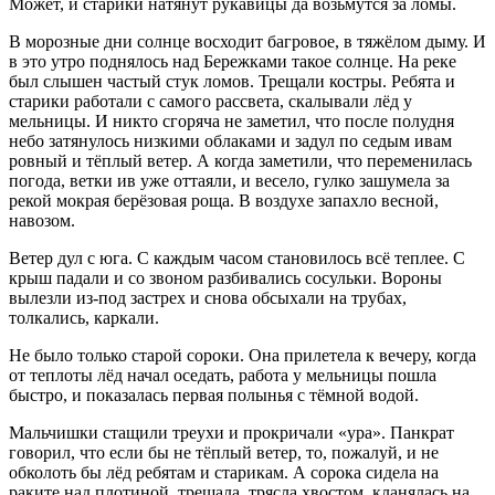
Может, и старики натянут рукавицы да возьмутся за ломы.
В морозные дни солнце восходит багровое, в тяжёлом дыму. И
в это утро поднялось над Бережками такое солнце. На реке
был слышен частый стук ломов. Трещали костры. Ребята и
старики работали с самого рассвета, скалывали лёд у
мельницы. И никто сгоряча не заметил, что после полудня
небо затянулось низкими облаками и задул по седым ивам
ровный и тёплый ветер. А когда заметили, что переменилась
погода, ветки ив уже оттаяли, и весело, гулко зашумела за
рекой мокрая берёзовая роща. В воздухе запахло весной,
навозом.
Ветер дул с юга. С каждым часом становилось всё теплее. С
крыш падали и со звоном разбивались сосульки. Вороны
вылезли из-под застрех и снова обсыхали на трубах,
толкались, каркали.
Не было только старой сороки. Она прилетела к вечеру, когда
от теплоты лёд начал оседать, работа у мельницы пошла
быстро, и показалась первая полынья с тёмной водой.
Мальчишки стащили треухи и прокричали «ура». Панкрат
говорил, что если бы не тёплый ветер, то, пожалуй, и не
обколоть бы лёд ребятам и старикам. А сорока сидела на
раките над плотиной, трещала, трясла хвостом, кланялась на