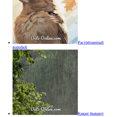
Растрёпанный
воробей
Какие бывают