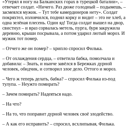
«Утерял я ногу на Балканских горах в турецкой баталии», –
отвечает солдат. «Ничего. Раз дюже голодный – подымешь, –
засмеялся мужик. – Тут тебе камердинеров нету». Солдат
покряхтел, изловчился, поднял корку и видит – это не хлеб, а
одна зелёная плесень. Один яд! Тогда солдат вышел на двор,
свистнул – и враз сорвалась метель, пурга, буря закружила
деревню, крыши посрывала, а потом ударил лютый мороз. И
мужик тот помер.
– Отчего же он помер? – хрипло спросил Филька.
– От охлаждения сердца, – ответила бабка, помолчала и
добавила: – Знать, и нынче завёлся в Бережках дурной
человек, обидчик, и сотворил злое дело. Оттого и мороз.
– Чего ж теперь делать, бабка? – спросил Филька из-под
тулупа. – Неужто помирать?
– Зачем помирать? Надеяться надо.
– На что?
– На то, что поправит дурной человек своё злодейство.
– А как его исправить? – спросил, всхлипывая, Филька.