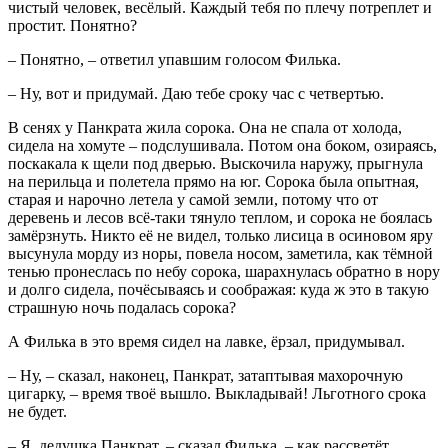
чистый человек, весёлый. Каждый тебя по плечу потреплет и
простит. Понятно?
– Понятно, – ответил упавшим голосом Филька.
– Ну, вот и придумай. Даю тебе сроку час с четвертью.
В сенях у Панкрата жила сорока. Она не спала от холода,
сидела на хомуте – подслушивала. Потом она боком, озираясь,
поскакала к щели под дверью. Выскочила наружу, прыгнула
на перильца и полетела прямо на юг. Сорока была опытная,
старая и нарочно летела у самой земли, потому что от
деревень и лесов всё-таки тянуло теплом, и сорока не боялась
замёрзнуть. Никто её не видел, только лисица в осиновом яру
высунула морду из норы, повела носом, заметила, как тёмной
тенью пронеслась по небу сорока, шарахнулась обратно в нору
и долго сидела, почёсываясь и соображая: куда ж это в такую
страшную ночь подалась сорока?
А Филька в это время сидел на лавке, ёрзал, придумывал.
– Ну, – сказал, наконец, Панкрат, затаптывая махорочную
цигарку, – время твоё вышло. Выкладывай! Льготного срока
не будет.
– Я, дедушка Панкрат, – сказал Филька, – как рассветёт,