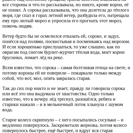
все стороны и что-то рассказывала, но никто, кроме ворон, её
не понял. А сорока рассказывала, что она долетела до тёплого
моря, где спал в горах летний ветер, разбудила его, натрещала
ему про лютый мороз и упросила его прогнать этот мороз,
помочь людям.
Ветер будто бы не осмелился отказать ей, сороке, и задул,
понёсся над полями, посвистывая и посмеиваясь над морозом.
И если хорошенько прислушаться, то уже слышно, как по
оврагам под снегом бурлит-журчит тёплая вода, моет корни
брусники, ломает лёд на реке.
Всем известно, что сорока – самая болтливая птица на свете, и
потому вороны ей не поверили – покаркали только между
собой, что вот, мол, опять завралась старая.
Так до сих пор никто и не знает, правду ли говорила сорока
или всё это она выдумала от хвастовства. Одно только
известно, что к вечеру лёд треснул, разошёлся, ребята и
старики нажали – и в мельничный лоток хлынула с шумом
вода.
Старое колесо скрипнуло – с него посыпались сосульки – и
медленно повернулось. Заскрежетали жернова, потом колесо
повернулось быстрее, ещё быстрее, и вдруг вся старая