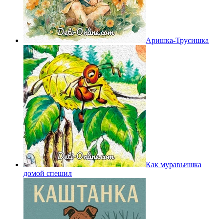
Аришка-Трусишка
Как муравьишка
домой спешил