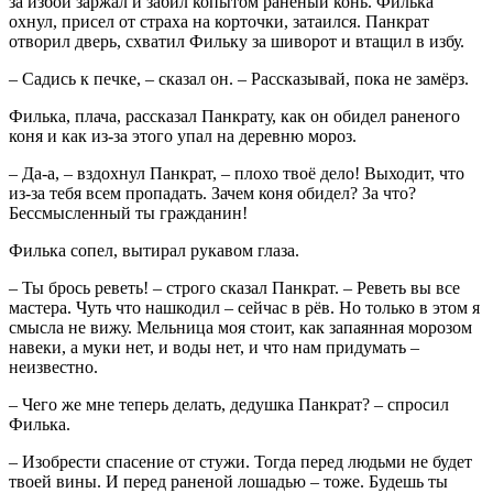
за избой заржал и забил копытом раненый конь. Филька
охнул, присел от страха на корточки, затаился. Панкрат
отворил дверь, схватил Фильку за шиворот и втащил в избу.
– Садись к печке, – сказал он. – Рассказывай, пока не замёрз.
Филька, плача, рассказал Панкрату, как он обидел раненого
коня и как из-за этого упал на деревню мороз.
– Да-а, – вздохнул Панкрат, – плохо твоё дело! Выходит, что
из-за тебя всем пропадать. Зачем коня обидел? За что?
Бессмысленный ты гражданин!
Филька сопел, вытирал рукавом глаза.
– Ты брось реветь! – строго сказал Панкрат. – Реветь вы все
мастера. Чуть что нашкодил – сейчас в рёв. Но только в этом я
смысла не вижу. Мельница моя стоит, как запаянная морозом
навеки, а муки нет, и воды нет, и что нам придумать –
неизвестно.
– Чего же мне теперь делать, дедушка Панкрат? – спросил
Филька.
– Изобрести спасение от стужи. Тогда перед людьми не будет
твоей вины. И перед раненой лошадью – тоже. Будешь ты