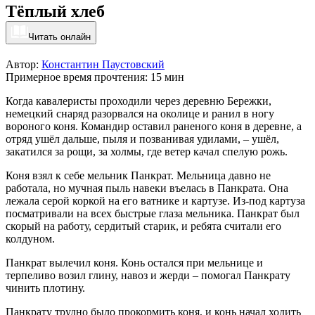
Тёплый хлеб
Читать онлайн
Автор:
Константин Паустовский
Примерное время прочтения: 15 мин
Когда кавалеристы проходили через деревню Бережки,
немецкий снаряд разорвался на околице и ранил в ногу
вороного коня. Командир оставил раненого коня в деревне, а
отряд ушёл дальше, пыля и позванивая удилами, – ушёл,
закатился за рощи, за холмы, где ветер качал спелую рожь.
Коня взял к себе мельник Панкрат. Мельница давно не
работала, но мучная пыль навеки въелась в Панкрата. Она
лежала серой коркой на его ватнике и картузе. Из-под картуза
посматривали на всех быстрые глаза мельника. Панкрат был
скорый на работу, сердитый старик, и ребята считали его
колдуном.
Панкрат вылечил коня. Конь остался при мельнице и
терпеливо возил глину, навоз и жерди – помогал Панкрату
чинить плотину.
Панкрату трудно было прокормить коня, и конь начал ходить