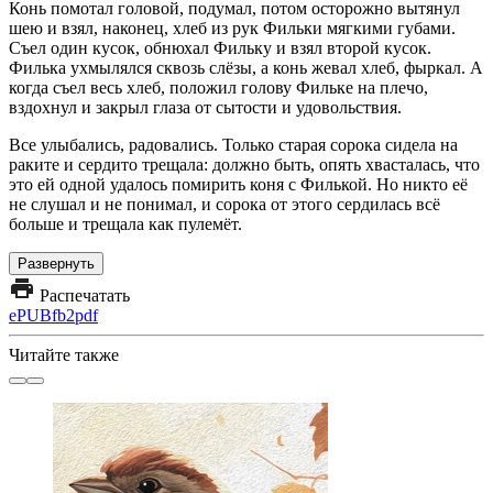
Конь помотал головой, подумал, потом осторожно вытянул
шею и взял, наконец, хлеб из рук Фильки мягкими губами.
Съел один кусок, обнюхал Фильку и взял второй кусок.
Филька ухмылялся сквозь слёзы, а конь жевал хлеб, фыркал. А
когда съел весь хлеб, положил голову Фильке на плечо,
вздохнул и закрыл глаза от сытости и удовольствия.
Все улыбались, радовались. Только старая сорока сидела на
раките и сердито трещала: должно быть, опять хвасталась, что
это ей одной удалось помирить коня с Филькой. Но никто её
не слушал и не понимал, и сорока от этого сердилась всё
больше и трещала как пулемёт.
Развернуть
Распечатать
ePUB
fb2
pdf
Читайте также