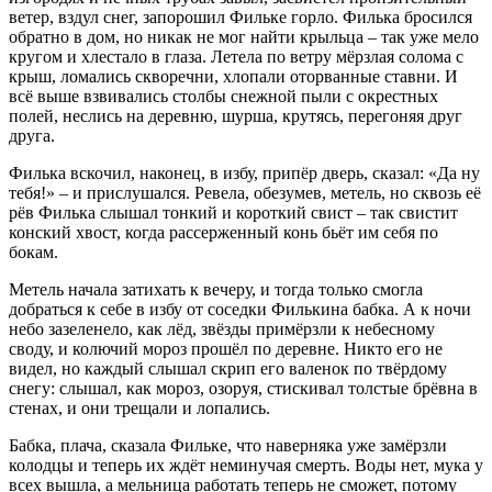
ветер, вздул снег, запорошил Фильке горло. Филька бросился
обратно в дом, но никак не мог найти крыльца – так уже мело
кругом и хлестало в глаза. Летела по ветру мёрзлая солома с
крыш, ломались скворечни, хлопали оторванные ставни. И
всё выше взвивались столбы снежной пыли с окрестных
полей, неслись на деревню, шурша, крутясь, перегоняя друг
друга.
Филька вскочил, наконец, в избу, припёр дверь, сказал: «Да ну
тебя!» – и прислушался. Ревела, обезумев, метель, но сквозь её
рёв Филька слышал тонкий и короткий свист – так свистит
конский хвост, когда рассерженный конь бьёт им себя по
бокам.
Метель начала затихать к вечеру, и тогда только смогла
добраться к себе в избу от соседки Филькина бабка. А к ночи
небо зазеленело, как лёд, звёзды примёрзли к небесному
своду, и колючий мороз прошёл по деревне. Никто его не
видел, но каждый слышал скрип его валенок по твёрдому
снегу: слышал, как мороз, озоруя, стискивал толстые брёвна в
стенах, и они трещали и лопались.
Бабка, плача, сказала Фильке, что наверняка уже замёрзли
колодцы и теперь их ждёт неминучая смерть. Воды нет, мука у
всех вышла, а мельница работать теперь не сможет, потому