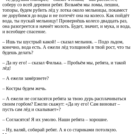
соберу со всей деревни ребят. Возьмём мы ломы, пешни,
топоры, будем рубить лёд у лотка около мельницы, покамест
не дорубимся до воды и не потечёт она на колесо. Как пойдёт
вода, ты пускай мельницу! Провернёшь колесо двадцать раз,
она разогреется и начнёт молоть. Будет, значит, и мука, и вода,
и всеобщее спасение.
– Ишь ты шустрый какой! – сказал мельник. – Подо льдом,
конечно, вода есть. А ежели лёд толщиной в твой рост, что ты
будешь делать?
– Да ну его! – сказал Филька. – Пробьём мы, ребята, и такой
лёд!
– А ежели замёрзнете?
– Костры будем жечь.
– А ежели не согласятся ребята за твою дурь расплачиваться
своим горбом? Ежели скажут: «Да ну его! Сам виноват –
пусть сам лёд и скалывает»?
– Согласятся! Я их умолю. Наши ребята – хорошие.
– Ну, валяй, собирай ребят. А я со стариками потолкую.