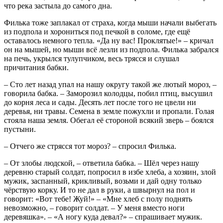
что река застыла до самого дна.
Филька тоже заплакал от страха, когда мыши начали выбегать
из подпола и хорониться под печкой в соломе, где ещё
оставалось немного тепла. «Да ну вас! Проклятые!» – кричал
он на мышей, но мыши всё лезли из подпола. Филька забрался
на печь, укрылся тулупчиком, весь трясся и слушал
причитания бабки.
– Сто лет назад упал на нашу округу такой же лютый мороз, –
говорила бабка. – Заморозил колодцы, побил птиц, высушил
до корня леса и сады. Десять лет после того не цвели ни
деревья, ни травы. Семена в земле пожухли и пропали. Голая
стояла наша земля. Обегал её стороной всякий зверь – боялся
пустыни.
– Отчего же стрясся тот мороз? – спросил Филька.
– От злобы людской, – ответила бабка. – Шёл через нашу
деревню старый солдат, попросил в избе хлеба, а хозяин, злой
мужик, заспанный, крикливый, возьми и дай одну только
чёрствую корку. И то не дал в руки, а швырнул на пол и
говорит: «Вот тебе! Жуй!» – «Мне хлеб с полу поднять
невозможно, – говорит солдат. – У меня вместо ноги
деревяшка». – «А ногу куда девал?» – спрашивает мужик.