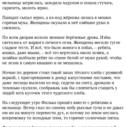
мельница затряслась, заходила ходуном и пошла стучать,
скрипеть, молоть зерно.
Панкрат сыпал зерно, а из-под жёрнова лилась в мешки
горячая мука. Женщины окунали в неё озябшие руки и
смеялись.
По всем дворам кололи звонкие берёзовые дрова. Избы
светились от жаркого печного огня. Женщины месили тугое
сладкое тесто. И всё, что было живого в избах, – ребята,
кошки, даже мыши, – всё это вертелось около хозяек, а
хозяйки шлёпали ребят по спине белой от муки рукой, чтобы
не лезли в самую квашню и не мешались.
Ночью по деревне стоял такой запах тёплого хлеба с румяной
коркой, с пригоревшими к донцу капустными листьями, что
даже лисицы вылезли из нор, сидели на снегу, дрожали и
тихонько скулили, соображая, как бы словчиться стащить у
людей хоть кусочек этого чудесного хлеба.
На следующее утро Филька пришёл вместе с ребятами к
мельнице. Ветер гнал по синему небу рыхлые тучи и не давал
им ни на минуту перевести дух, и потому по земле неслись
вперемежку то холодные тени, то горячие солнечные пятна.