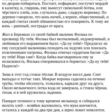
по дворам побираться. Постоит, пофыркает, постучит мордой
в калитку, и, глядишь, ему вынесут свекольной ботвы, или
чёрствого хлеба, или, случалось даже, сладкую морковку. По
деревне говорили, что конь ничей, а вернее, общественный, и
каждый считал своей обязанностью его покормить. К тому же
конь – раненый, пострадал от врага.
Жил в Бережках со своей бабкой мальчик Филька по
прозвищу Ну тебя. Филька был молчаливый, недоверчивый, и
любимым его выражением было: «Да ну тебя!» Предлагал ли
ему соседский мальчишка походить на ходулях или поискать
позеленевшие патроны, Филька отвечал сердитым басом: «Да
ну тебя! Ищи сам!» Когда бабка выговаривала ему за
неласковость, Филька отворачивался и бормотал: «Да ну тебя!
Надоела!»
Зима в этот год стояла тёплая. В воздухе висел дым. Снег
выпадал и тотчас таял. Мокрые вороны садились на печные
трубы, чтобы обсохнуть, толкались, каркали друг на друга.
Около мельничного лотка вода не замерзала, а стояла чёрная,
тихая, и в ней кружились льдинки.
Панкрат починил к тому времени мельницу и собирался
молоть хлеб – хозяйки жаловались, что мука кончается,
осталось у каждой на два-три дня, а зерно лежит немолотое.