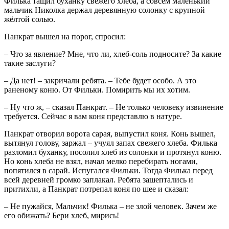
Филька тащил буханку свежего хлеба, а совсем маленький
мальчик Николка держал деревянную солонку с крупной
жёлтой солью.
Панкрат вышел на порог, спросил:
– Что за явление? Мне, что ли, хлеб-соль подносите? За какие
такие заслуги?
– Да нет! – закричали ребята. – Тебе будет особо. А это
раненому коню. От Фильки. Помирить мы их хотим.
– Ну что ж, – сказал Панкрат. – Не только человеку извинение
требуется. Сейчас я вам коня представлю в натуре.
Панкрат отворил ворота сарая, выпустил коня. Конь вышел,
вытянул голову, заржал – учуял запах свежего хлеба. Филька
разломил буханку, посолил хлеб из солонки и протянул коню.
Но конь хлеба не взял, начал мелко перебирать ногами,
попятился в сарай. Испугался Фильки. Тогда Филька перед
всей деревней громко заплакал. Ребята зашептались и
притихли, а Панкрат потрепал коня по шее и сказал:
– Не пужайся, Мальчик! Филька – не злой человек. Зачем же
его обижать? Бери хлеб, мирись!