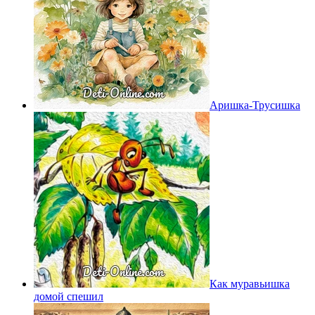
Аришка-Трусишка
Как муравьишка
домой спешил