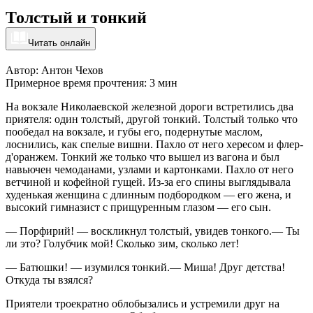
Толстый и тонкий
Читать онлайн
Автор: Антон Чехов
Примерное время прочтения: 3 мин
На вокзале Николаевской железной дороги встретились два
приятеля: один толстый, другой тонкий. Толстый только что
пообедал на вокзале, и губы его, подернутые маслом,
лоснились, как спелые вишни. Пахло от него хересом и флер-
д'оранжем. Тонкий же только что вышел из вагона и был
навьючен чемоданами, узлами и картонками. Пахло от него
ветчиной и кофейной гущей. Из-за его спины выглядывала
худенькая женщина с длинным подбородком — его жена, и
высокий гимназист с прищуренным глазом — его сын.
— Порфирий! — воскликнул толстый, увидев тонкого.— Ты
ли это? Голубчик мой! Сколько зим, сколько лет!
— Батюшки! — изумился тонкий.— Миша! Друг детства!
Откуда ты взялся?
Приятели троекратно облобызались и устремили друг на