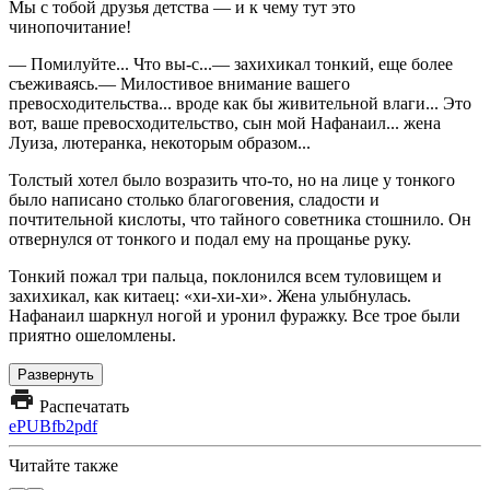
Мы с тобой друзья детства — и к чему тут это
чинопочитание!
— Помилуйте... Что вы-с...— захихикал тонкий, еще более
съеживаясь.— Милостивое внимание вашего
превосходительства... вроде как бы живительной влаги... Это
вот, ваше превосходительство, сын мой Нафанаил... жена
Луиза, лютеранка, некоторым образом...
Толстый хотел было возразить что-то, но на лице у тонкого
было написано столько благоговения, сладости и
почтительной кислоты, что тайного советника стошнило. Он
отвернулся от тонкого и подал ему на прощанье руку.
Тонкий пожал три пальца, поклонился всем туловищем и
захихикал, как китаец: «хи-хи-хи». Жена улыбнулась.
Нафанаил шаркнул ногой и уронил фуражку. Все трое были
приятно ошеломлены.
Развернуть
Распечатать
ePUB
fb2
pdf
Читайте также