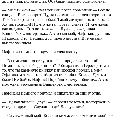
друга глаза, полные слез. Оба были приятно ошеломлены.
— Милый мой! — начал тонкий после лобызания.— Вот не
ожидал! Вот сюрприз! Ну, да погляди же на меня хорошенько!
Такой же красавец, как и был! Такой же душонок и щеголь!
Ах ты, господи! Ну, что же ты? Богат? Женат? Я уже женат,
как видишь... Это вот моя жена, Луиза, урожденная
Ванценбах... лютеранка... А это сын мой, Нафанаил, ученик
III класса. Это, Нафаня, друг моего детства! В гимназии
вместе учились!
Нафанаил немного подумал и снял шапку.
— В гимназии вместе учились! — продолжал тонкий.—
Помнишь, как тебя дразнили? Тебя дразнили Геростратом за
то, что ты казенную книжку папироской прожег, а меня
Эфиальтом за то, что я ябедничать любил. Хо-хо... Детьми
были! Не бойся, Нафаня! Подойди к нему поближе... А это
моя жена, урожденная Ванценбах... лютеранка.
Нафанаил немного подумал и спрятался за спину отца.
— Ну, как живешь, друг? — спросил толстый, восторженно
глядя на друга.— Служишь где? Дослужился?
— Служу, милый мой! Коллежским асессором уже второй год