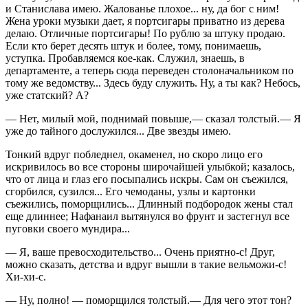
и Станислава имею. Жалованье плохое... ну, да бог с ним!
Жена уроки музыки дает, я портсигары приватно из дерева
делаю. Отличные портсигары! По рублю за штуку продаю.
Если кто берет десять штук и более, тому, понимаешь,
уступка. Пробавляемся кое-как. Служил, знаешь, в
департаменте, а теперь сюда переведен столоначальником по
тому же ведомству... Здесь буду служить. Ну, а ты как? Небось,
уже статский? А?
— Нет, милый мой, поднимай повыше,— сказал толстый.— Я
уже до тайного дослужился... Две звезды имею.
Тонкий вдруг побледнел, окаменел, но скоро лицо его
искривилось во все стороны широчайшей улыбкой; казалось,
что от лица и глаз его посыпались искры. Сам он съежился,
сгорбился, сузился... Его чемоданы, узлы и картонки
съежились, поморщились... Длинный подбородок жены стал
еще длиннее; Нафанаил вытянулся во фрунт и застегнул все
пуговки своего мундира...
— Я, ваше превосходительство... Очень приятно-с! Друг,
можно сказать, детства и вдруг вышли в такие вельможи-с!
Хи-хи-с.
— Ну, полно! — поморщился толстый.— Для чего этот тон?