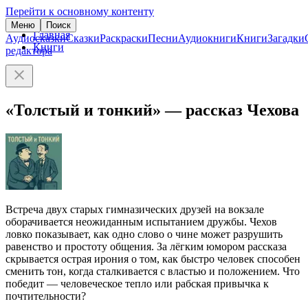
Перейти к основному контенту
Меню
Поиск
Главная
Аудиосказки
Сказки
Раскраски
Песни
Аудиокниги
Книги
Загадки
Книги
редактора
«Толстый и тонкий» — рассказ Чехова
Встреча двух старых гимназических друзей на вокзале
оборачивается неожиданным испытанием дружбы. Чехов
ловко показывает, как одно слово о чине может разрушить
равенство и простоту общения. За лёгким юмором рассказа
скрывается острая ирония о том, как быстро человек способен
сменить тон, когда сталкивается с властью и положением. Что
победит — человеческое тепло или рабская привычка к
почтительности?