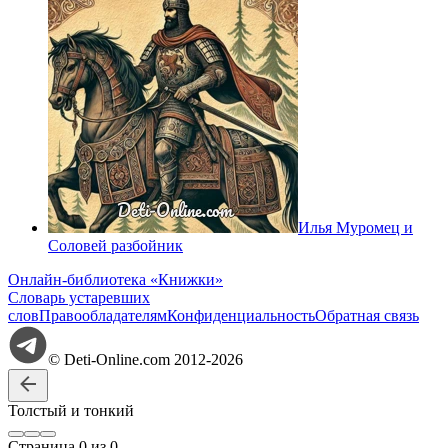
Илья Муромец и
Соловей разбойник
Онлайн-библиотека «Книжки»
Словарь устаревших
слов
Правообладателям
Конфиденциальность
Обратная связь
© Deti-Online.com 2012-2026
Толстый и тонкий
Стр
аница
0
из
0