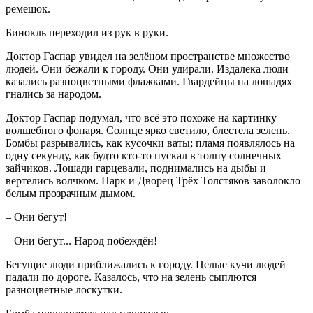
ремешок.
Бинокль переходил из рук в руки.
Доктор Гаспар увидел на зелёном пространстве множество
людей. Они бежали к городу. Они удирали. Издалека люди
казались разноцветными флажками. Гвардейцы на лошадях
гнались за народом.
Доктор Гаспар подумал, что всё это похоже на картинку
волшебного фонаря. Солнце ярко светило, блестела зелень.
Бомбы разрывались, как кусочки ваты; пламя появлялось на
одну секунду, как будто кто-то пускал в толпу солнечных
зайчиков. Лошади гарцевали, поднимались на дыбы и
вертелись волчком. Парк и Дворец Трёх Толстяков заволокло
белым прозрачным дымом.
– Они бегут!
– Они бегут... Народ побеждён!
Бегущие люди приближались к городу. Целые кучи людей
падали по дороге. Казалось, что на зелень сыплются
разноцветные лоскутки.