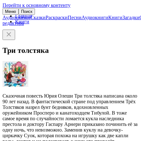
Перейти к основному контенту
Меню
Поиск
Главная
Аудиосказки
Сказки
Раскраски
Песни
Аудиокниги
Книги
Загадки
Книги
редактора
Три толстяка
Сказочная повесть Юрия Олеши Три толстяка написана около
90 лет назад. В фантастической стране под управлением Трёх
Толстяков назрел бунт бедняков, вдохновленных
оружейником Просперо и канатоходцем Тибулой. В тоже
самое время по случайности ломается кукла наследника
престола и доктору Гаспару Арнери приказано починить её за
одну ночь, что невозможно. Заменив куклу на девочку-
циркачку Суок, которая похожа на игрушку как две капли