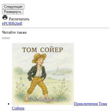
Следующая
Развернуть
Распечатать
ePUB
fb2
pdf
Читайте также
Приключения Тома
Сойера