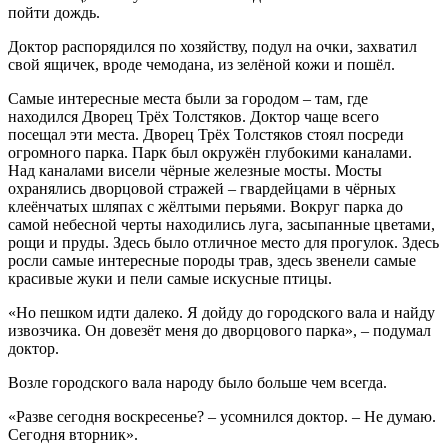
пойти дождь.
Доктор распорядился по хозяйству, подул на очки, захватил
свой ящичек, вроде чемодана, из зелёной кожи и пошёл.
Самые интересные места были за городом – там, где
находился Дворец Трёх Толстяков. Доктор чаще всего
посещал эти места. Дворец Трёх Толстяков стоял посреди
огромного парка. Парк был окружён глубокими каналами.
Над каналами висели чёрные железные мосты. Мосты
охранялись дворцовой стражей – гвардейцами в чёрных
клеёнчатых шляпах с жёлтыми перьями. Вокруг парка до
самой небесной черты находились луга, засыпанные цветами,
рощи и пруды. Здесь было отличное место для прогулок. Здесь
росли самые интересные породы трав, здесь звенели самые
красивые жуки и пели самые искусные птицы.
«Но пешком идти далеко. Я дойду до городского вала и найду
извозчика. Он довезёт меня до дворцового парка», – подумал
доктор.
Возле городского вала народу было больше чем всегда.
«Разве сегодня воскресенье? – усомнился доктор. – Не думаю.
Сегодня вторник».