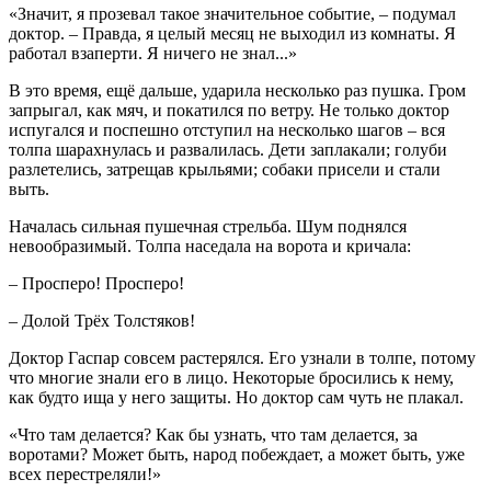
«Значит, я прозевал такое значительное событие, – подумал
доктор. – Правда, я целый месяц не выходил из комнаты. Я
работал взаперти. Я ничего не знал...»
В это время, ещё дальше, ударила несколько раз пушка. Гром
запрыгал, как мяч, и покатился по ветру. Не только доктор
испугался и поспешно отступил на несколько шагов – вся
толпа шарахнулась и развалилась. Дети заплакали; голуби
разлетелись, затрещав крыльями; собаки присели и стали
выть.
Началась сильная пушечная стрельба. Шум поднялся
невообразимый. Толпа наседала на ворота и кричала:
– Просперо! Просперо!
– Долой Трёх Толстяков!
Доктор Гаспар совсем растерялся. Его узнали в толпе, потому
что многие знали его в лицо. Некоторые бросились к нему,
как будто ища у него защиты. Но доктор сам чуть не плакал.
«Что там делается? Как бы узнать, что там делается, за
воротами? Может быть, народ побеждает, а может быть, уже
всех перестреляли!»