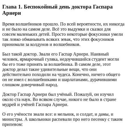
Глава 1. Беспокойный день доктора Гаспара
Арнери
Время волшебников прошло. По всей вероятности, их никогда
и не было на самом деле. Всё это выдумки и сказки для
совсем маленьких детей. Просто некоторые фокусники умели
так ловко обманывать всяких зевак, что этих фокусников
принимали за колдунов и волшебников.
Был такой доктор. Звали его Гаспар Арнери. Наивный
человек, ярмарочный гуляка, недоучившийся студент могли
бы его тоже принять за волшебника. В самом деле, этот
доктор делал такие удивительные вещи, что они
действительно походили на чудеса. Конечно, ничего общего
он не имел с волшебниками и шарлатанами, дурачившими
слишком доверчивый народ.
Доктор Гаспар Арнери был учёный. Пожалуй, он изучил
около ста наук. Во всяком случае, никого не было в стране
мудрей и учёней Гаспара Арнери.
О его учёности знали все: и мельник, и солдат, и дамы, и
министры. А школьники распевали про него песенку с таким
припевом: