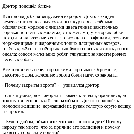
Доктор подошёл ближе.
Вся площадь была запружена народом. Доктор увидел
ремесленников в серых суконных куртках с зелёными
обшлагами; моряков с лицами цвета глины; зажиточных
горожан в цветных жилетах, с их жёнами, у которых юбки
походили на розовые кусты; торговцев с графинами, лотками,
мороженицами и жаровнями; тощих площадных актёров,
зелёных, жёлтых и пёстрых, как будто сшитых из лоскутного
одеяла; совсем маленьких ребят, тянувших за хвосты рыжих
весёлых собак.
Все толпились перед городскими воротами. Огромные,
высотою с дом, железные ворота были наглухо закрыты.
«Почему закрыты ворота?» – удивлялся доктор.
Толпа шумела, все говорили громко, кричали, бранились, но
толком ничего нельзя было разобрать. Доктор подошёл к
молодой женщине, державшей на руках толстую серую кошку,
и спросил:
– Будьте добры, объясните, что здесь происходит? Почему
народу так много, что за причина его волнения и почему
закрыты городские ворота?