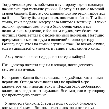
Тогда человек десять побежали в ту сторону, где от площади
начинались три узенькие улички. На углу был дом с высокой
старой башней. Вместе с остальными доктор решил забраться
на башню. Внизу была прачечная, похожая на баню. Там было
темно, как в подвале. Кверху вела винтовая лестница. В узкие
окошки проникал свет, но его было очень мало, и все
поднимались медленно, с большим трудом, тем более что
лестница была ветхая и с поломанными перилами. Нетрудно
представить, сколько труда и волнений стоило доктору
Гаспару подняться на самый верхний этаж. Во всяком случае,
ещё на двадцатой ступеньке, в темноте, раздался его крик:
– Ах, у меня лопается сердце, и я потерял каблук!
Плащ доктор потерял ещё на площади, после десятого
выстрела из пушки.
На вершине башни была площадка, окружённая каменными
перилами. Отсюда открывался вид по крайней мере
километров на пятьдесят вокруг. Некогда было любоваться
видом, хотя вид этого заслуживал. Все смотрели в ту сторону,
где происходило сражение.
– У меня есть бинокль. Я всегда ношу с собой бинокль с
восемью стёклами. Вот он, – сказал доктор и отстегнул