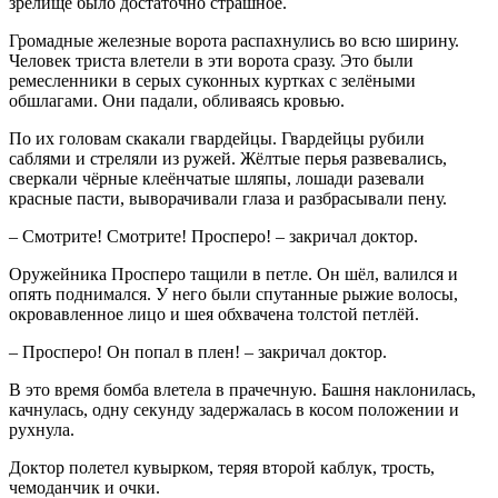
зрелище было достаточно страшное.
Громадные железные ворота распахнулись во всю ширину.
Человек триста влетели в эти ворота сразу. Это были
ремесленники в серых суконных куртках с зелёными
обшлагами. Они падали, обливаясь кровью.
По их головам скакали гвардейцы. Гвардейцы рубили
саблями и стреляли из ружей. Жёлтые перья развевались,
сверкали чёрные клеёнчатые шляпы, лошади разевали
красные пасти, выворачивали глаза и разбрасывали пену.
– Смотрите! Смотрите! Просперо! – закричал доктор.
Оружейника Просперо тащили в петле. Он шёл, валился и
опять поднимался. У него были спутанные рыжие волосы,
окровавленное лицо и шея обхвачена толстой петлёй.
– Просперо! Он попал в плен! – закричал доктор.
В это время бомба влетела в прачечную. Башня наклонилась,
качнулась, одну секунду задержалась в косом положении и
рухнула.
Доктор полетел кувырком, теряя второй каблук, трость,
чемоданчик и очки.