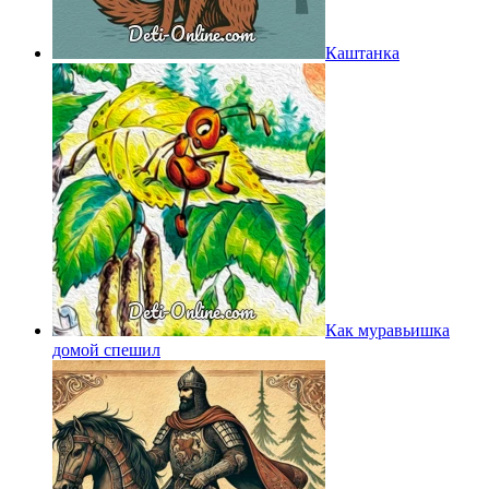
Каштанка
Как муравьишка
домой спешил