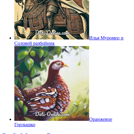
Илья Муромец и
Соловей разбойник
Оранжевое
Горлышко