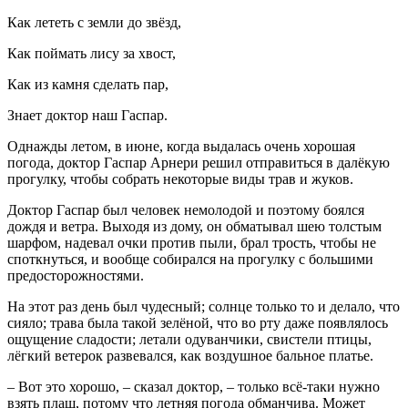
Как лететь с земли до звёзд,
Как поймать лису за хвост,
Как из камня сделать пар,
Знает доктор наш Гаспар.
Однажды летом, в июне, когда выдалась очень хорошая
погода, доктор Гаспар Арнери решил отправиться в далёкую
прогулку, чтобы собрать некоторые виды трав и жуков.
Доктор Гаспар был человек немолодой и поэтому боялся
дождя и ветра. Выходя из дому, он обматывал шею толстым
шарфом, надевал очки против пыли, брал трость, чтобы не
споткнуться, и вообще собирался на прогулку с большими
предосторожностями.
На этот раз день был чудесный; солнце только то и делало, что
сияло; трава была такой зелёной, что во рту даже появлялось
ощущение сладости; летали одуванчики, свистели птицы,
лёгкий ветерок развевался, как воздушное бальное платье.
– Вот это хорошо, – сказал доктор, – только всё-таки нужно
взять плащ, потому что летняя погода обманчива. Может