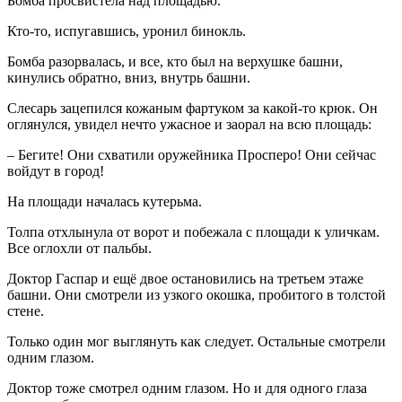
Бомба просвистела над площадью.
Кто-то, испугавшись, уронил бинокль.
Бомба разорвалась, и все, кто был на верхушке башни,
кинулись обратно, вниз, внутрь башни.
Слесарь зацепился кожаным фартуком за какой-то крюк. Он
оглянулся, увидел нечто ужасное и заорал на всю площадь:
– Бегите! Они схватили оружейника Просперо! Они сейчас
войдут в город!
На площади началась кутерьма.
Толпа отхлынула от ворот и побежала с площади к уличкам.
Все оглохли от пальбы.
Доктор Гаспар и ещё двое остановились на третьем этаже
башни. Они смотрели из узкого окошка, пробитого в толстой
стене.
Только один мог выглянуть как следует. Остальные смотрели
одним глазом.
Доктор тоже смотрел одним глазом. Но и для одного глаза