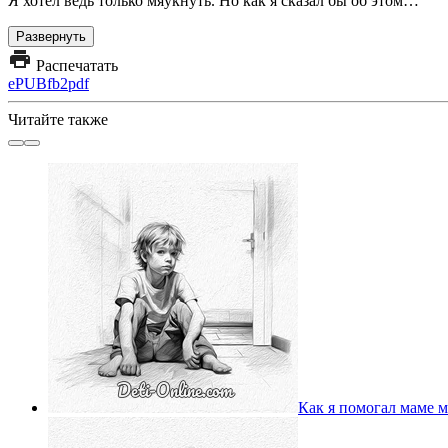
Я хотел ведь только мяукнуть. Но как я сказал бы об этом…
Развернуть
Распечатать
ePUB
fb2
pdf
Читайте также
Как я помогал маме 