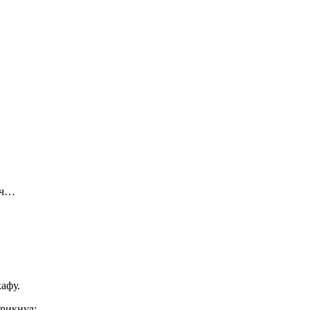
уч…
афу.
крикнул: