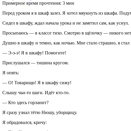
Примерное время прочтения: 3 мин
Перед уроком я в шкаф залез. Я хотел мяукнуть из шкафа. Подум
Сидел в шкафу, ждал начала урока и не заметил сам, как уснул.
Просыпаюсь — в классе тихо. Смотрю в щёлочку — никого нет. Т
Душно в шкафу и темно, как ночью. Мне стало страшно, я стал 
— Э-э-э! Я в шкафу! Помогите!
Прислушался — тишина кругом.
Я опять:
— О! Товарищи! Я в шкафу сижу!
Слышу чьи-то шаги. Идёт кто-то.
— Кто здесь горланит?
Я сразу узнал тётю Нюшу, уборщицу.
Я обрадовался, кричу: