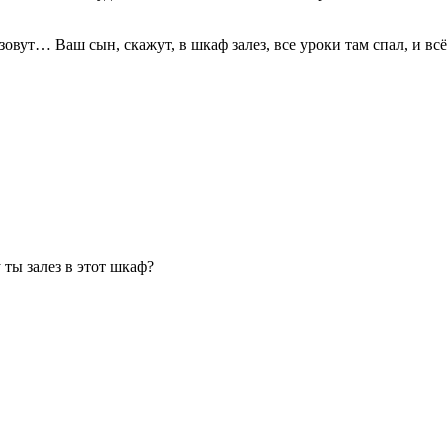
зовут… Ваш сын, скажут, в шкаф залез, все уроки там спал, и вс
ты залез в этот шкаф?