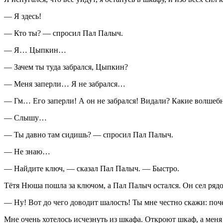
— Я здесь!
— Кто ты? — спросил Пал Палыч.
— Я… Цыпкин…
— Зачем ты туда забрался, Цыпкин?
— Меня заперли… Я не забрался…
— Гм… Его заперли! А он не забрался! Видали? Какие волшебн
— Слышу…
— Ты давно там сидишь? — спросил Пал Палыч.
— Не знаю…
— Найдите ключ, — сказал Пал Палыч. — Быстро.
Тётя Нюша пошла за ключом, а Пал Палыч остался. Он сел рядом
— Ну! Вот до чего доводит шалость! Ты мне честно скажи: по
Мне очень хотелось исчезнуть из шкафа. Откроют шкаф, а меня 