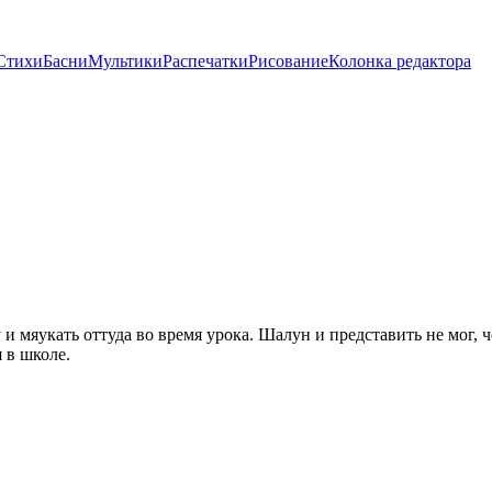
Стихи
Басни
Мультики
Распечатки
Рисование
Колонка редактора
 мяукать оттуда во время урока. Шалун и представить не мог, ч
 в школе.