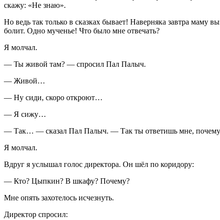
скажу: «Не знаю».
Но ведь так только в сказках бывает! Наверняка завтра маму вы
болит. Одно мученье! Что было мне отвечать?
Я молчал.
— Ты живой там? — спросил Пал Палыч.
— Живой…
— Ну сиди, скоро откроют…
— Я сижу…
— Так… — сказал Пал Палыч. — Так ты ответишь мне, почему 
Я молчал.
Вдруг я услышал голос директора. Он шёл по коридору:
— Кто? Цыпкин? В шкафу? Почему?
Мне опять захотелось исчезнуть.
Директор спросил: