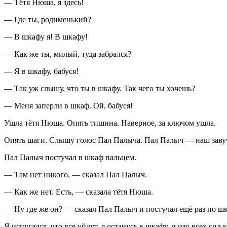
— Тётя Нюша, я здесь!
— Где ты, родименький?
— В шкафу я! В шкафу!
— Как же ты, милый, туда забрался?
— Я в шкафу, бабуся!
— Так уж слышу, что ты в шкафу. Так чего ты хочешь?
— Меня заперли в шкаф. Ой, бабуся!
Ушла тётя Нюша. Опять тишина. Наверное, за ключом ушла.
Опять шаги. Слышу голос Пал Палыча. Пал Палыч — наш зав
Пал Палыч постучал в шкаф пальцем.
— Там нет никого, — сказал Пал Палыч.
— Как же нет. Есть, — сказала тётя Нюша.
— Ну где же он? — сказал Пал Палыч и постучал ещё раз по шк
Я испугался, что все уйдут, я останусь в шкафу, и изо всех сил 