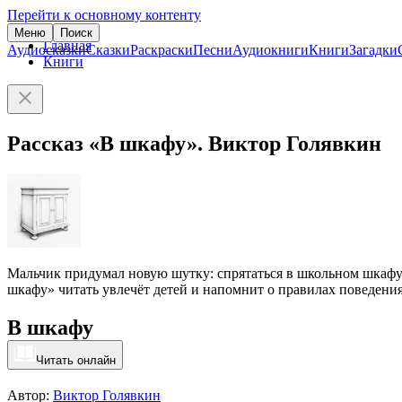
Перейти к основному контенту
Меню
Поиск
Главная
Аудиосказки
Сказки
Раскраски
Песни
Аудиокниги
Книги
Загадки
Книги
Рассказ «В шкафу». Виктор Голявкин
Мальчик придумал новую шутку: спрятаться в школьном шкафу и
шкафу» читать увлечёт детей и напомнит о правилах поведения
В шкафу
Читать онлайн
Автор:
Виктор Голявкин