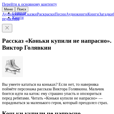
Перейти к основному контенту
Меню
Поиск
Главная
Аудиосказки
Сказки
Раскраски
Песни
Аудиокниги
Книги
Загадки
Книги
редактора
Рассказ «Коньки купили не напрасно».
Виктор Голявкин
Вы умеете кататься на коньках? Если нет, то наверняка
поймёте персонажа рассказа Виктора Голявкина. Мальчик
боится идти на каток: ему страшно упасть и опозориться
перед ребятами. Читать «Коньки купили не напрасно» —
порадоваться за маленького героя, который преодолел страх.
Коньки купили не напрасно