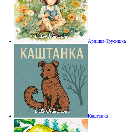
Аришка-Трусишка
Каштанка