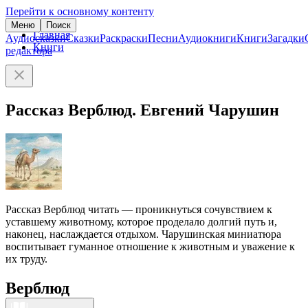
Перейти к основному контенту
Меню
Поиск
Главная
Аудиосказки
Сказки
Раскраски
Песни
Аудиокниги
Книги
Загадки
Книги
редактора
Рассказ Верблюд. Евгений Чарушин
Рассказ Верблюд читать — проникнуться сочувствием к
уставшему животному, которое проделало долгий путь и,
наконец, наслаждается отдыхом. Чарушинская миниатюра
воспитывает гуманное отношение к животным и уважение к
их труду.
Верблюд