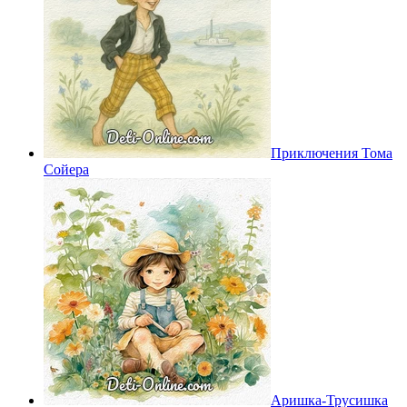
Приключения Тома
Сойера
Аришка-Трусишка