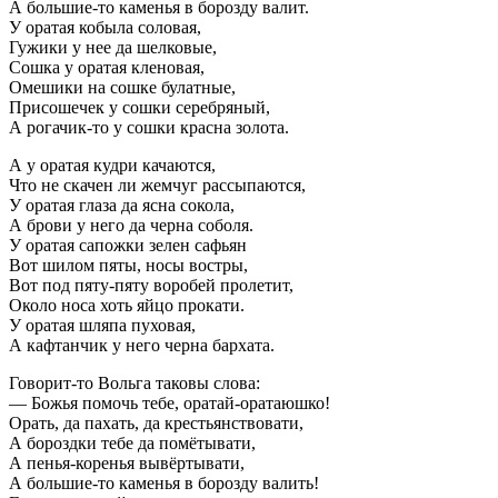
А большие-то каменья в борозду валит.
У оратая кобыла соловая,
Гужики у нее да шелковые,
Сошка у оратая кленовая,
Омешики на сошке булатные,
Присошечек у сошки серебряный,
А рогачик-то у сошки красна золота.
А у оратая кудри качаются,
Что не скачен ли жемчуг рассыпаются,
У оратая глаза да ясна сокола,
А брови у него да черна соболя.
У оратая сапожки зелен сафьян
Вот шилом пяты, носы востры,
Вот под пяту-пяту воробей пролетит,
Около носа хоть яйцо прокати.
У оратая шляпа пуховая,
А кафтанчик у него черна бархата.
Говорит-то Вольга таковы слова:
— Божья помочь тебе, оратай-оратаюшко!
Орать, да пахать, да крестьянствовати,
А бороздки тебе да помётывати,
А пенья-коренья вывёртывати,
А большие-то каменья в борозду валить!