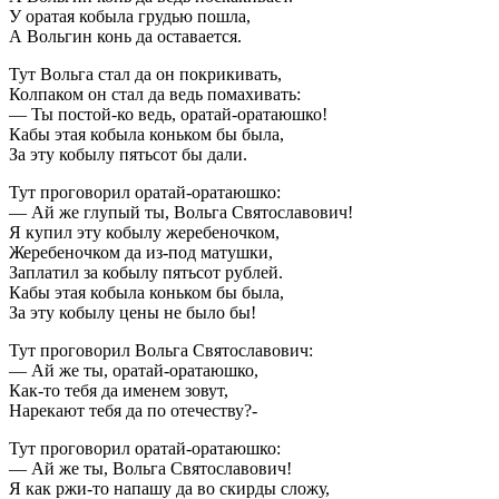
У оратая кобыла грудью пошла,
А Вольгин конь да оставается.
Тут Вольга стал да он покрикивать,
Колпаком он стал да ведь помахивать:
— Ты постой-ко ведь, оратай-оратаюшко!
Кабы этая кобыла коньком бы была,
За эту кобылу пятьсот бы дали.
Тут проговорил оратай-оратаюшко:
— Ай же глупый ты, Вольга Святославович!
Я купил эту кобылу жеребеночком,
Жеребеночком да из-под матушки,
Заплатил за кобылу пятьсот рублей.
Кабы этая кобыла коньком бы была,
За эту кобылу цены не было бы!
Тут проговорил Вольга Святославович:
— Ай же ты, оратай-оратаюшко,
Как-то тебя да именем зовут,
Нарекают тебя да по отечеству?-
Тут проговорил оратай-оратаюшко:
— Ай же ты, Вольга Святославович!
Я как ржи-то напашу да во скирды сложу,