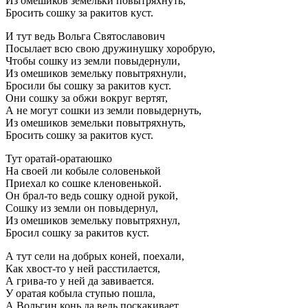
Из омешиков земельки повытряхнуть,
Бросить сошку за ракитов куст.
И тут ведь Вольга Святославович
Посылает всю свою дружинушку хоробрую,
Чтобы сошку из земли повыдернули,
Из омешиков земельку повытряхнули,
Бросили бы сошку за ракитов куст.
Они сошку за обжи вокруг вертят,
А не могут сошки из земли повыдернуть,
Из омешиков земельки повытряхнуть,
Бросить сошку за ракитов куст.
Тут оратай-оратаюшко
На своей ли кобыле соловенькой
Приехал ко сошке кленовенькой.
Он брал-то ведь сошку одной рукой,
Сошку из земли он повыдернул,
Из омешиков земельку повытряхнул,
Бросил сошку за ракитов куст.
А тут сели на добрых коней, поехали,
Как хвост-то у ней расстилается,
А грива-то у ней да завивается.
У оратая кобыла ступью пошла,
А Вольгин конь да ведь поскакивает.