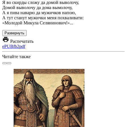
Я во скирды сложу да домой выволочу,
Домой выволочу да дома вымолочу,
А я пива наварю да мужичков напою,
А тут станут мужички меня похваливати:
«Молодой Микула Селянинович!»...
Развернуть
Распечатать
ePUB
fb2
pdf
Читайте также