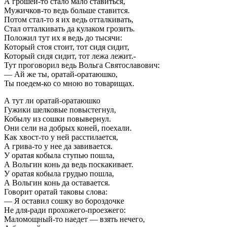
А грошей-то стало мало ставиться,
Мужичков-то ведь больше ставится.
Потом стал-то я их ведь отталкивать,
Стал отталкивать да кулаком грозить.
Положил тут их я ведь до тысячи:
Который стоя стоит, тот сидя сидит,
Который сидя сидит, тот лежа лежит.-
Тут проговорил ведь Вольга Святославович:
— Ай же ты, оратай-оратаюшко,
Ты поедем-ко со мною во товарищах.
А тут ли оратай-оратаюшко
Гужики шелковые повыстегнул,
Кобылу из сошки повывернул.
Они сели на добрых коней, поехали.
Как хвост-то у ней расстилается,
А грива-то у нее да завивается.
У оратая кобыла ступью пошла,
А Вольгин конь да ведь поскакивает.
У оратая кобыла грудью пошла,
А Вольгин конь да оставается.
Говорит оратай таковы слова:
— Я оставил сошку во бороздочке
Не для-ради прохожего-проезжего:
Маломощный-то наедет — взять нечего,