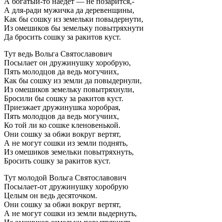
А богатый-то наедет — не позарится,-
А для-ради мужичка да деревенщины,
Как бы сошку из земельки повыдернути,
Из омешиков бы земельку повытряхнути
Да бросить сошку за ракитов куст.
Тут ведь Вольга Святославович
Посылает он дружинушку хоробрую,
Пять молодцов да ведь могучиих,
Как бы сошку из земли да повыдернули,
Из омешиков земельку повытряхнули,
Бросили бы сошку за ракитов куст.
Приезжает дружинушка хоробрая,
Пять молодцов да ведь могучиих,
Ко той ли ко сошке кленовенькой.
Они сошку за обжи вокруг вертят,
А не могут сошки из земли поднять,
Из омешиков земельки повытряхнуть,
Бросить сошку за ракитов куст.
Тут молодой Вольга Святославович
Посылает-от дружинушку хоробрую
Целым он ведь десяточком.
Они сошку за обжи вокруг вертят,
А не могут сошки из земли выдернуть,