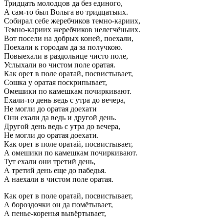
Тридцать молодцов да без единого,
А сам-то был Вольга во тридцатыих.
Собирал себе жеребчиков темно-кариих,
Темно-кариих жеребчиков нелегчёныих.
Вот посели на добрых коней, поехали,
Поехали к городам да за получкою.
Повыехали в раздольице чисто поле,
Услыхали во чистом поле оратая.
Как орет в поле оратай, посвистывает,
Сошка у оратая поскрипывает,
Омешики по камешкам почиркивают.
Ехали-то день ведь с утра до вечера,
Не могли до оратая доехати
Они ехали да ведь и другой день.
Другой день ведь с утра до вечера,
Не могли до оратая доехати.
Как орет в поле оратай, посвистывает,
А омешики по камешкам почиркивают.
Тут ехали они третий день,
А третий день еще до пабедья.
А наехали в чистом поле оратая.
Как орет в поле оратай, посвистывает,
А бороздочки он да помётывает,
А пенье-коренья вывёртывает,