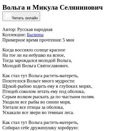
Вольга и Микула Селянинович
Читать онлайн
Автор: Русская народная
Коллекции:
Былины
Примерное время прочтения: 5 мин
Когда воссияло солнце красное
На тое ли на небушко на ясное,
Тогда зарождался молодой Вольга,
Молодой Вольга Святославович.
Как стал тут Вольга растеть-матереть,
Похотелося Вольге много мудрости:
Щукой-рыбою ходить ему в глубоких морях,
Птицей-соколом летать ему под оболока,
Серым волком рыскать да по чыстыим полям.
Уходили все рыбы во синии моря,
Улетали все птицы за оболока,
Ускакали все звери во темныи леса.
Как стал тут Вольга растеть-матереть,
Собирал себе дружинушку хоробрую: