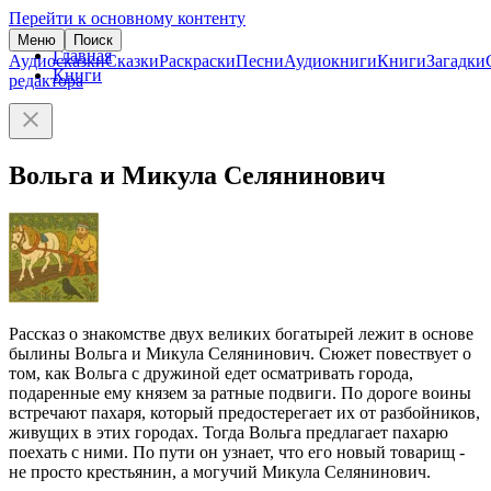
Перейти к основному контенту
Меню
Поиск
Главная
Аудиосказки
Сказки
Раскраски
Песни
Аудиокниги
Книги
Загадки
Книги
редактора
Вольга и Микула Селянинович
Рассказ о знакомстве двух великих богатырей лежит в основе
былины Вольга и Микула Селянинович. Сюжет повествует о
том, как Вольга с дружиной едет осматривать города,
подаренные ему князем за ратные подвиги. По дороге воины
встречают пахаря, который предостерегает их от разбойников,
живущих в этих городах. Тогда Вольга предлагает пахарю
поехать с ними. По пути он узнает, что его новый товарищ -
не просто крестьянин, а могучий Микула Селянинович.