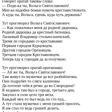
Говорит оратай таковы слова:
— Поди-ка ты, Вольга Святославович!
Мне-ка надобна божья помочь крестьянствовати.
А куда ты, Вольга, едешь, куда путь держишь?
Тут проговорил Вольга Святославович:
— Как пожаловал меня да родной дядюшка,
Родной дядюшка да крестный батюшка,
Ласковый Владимир стольно-киевский,
Тремя ли городами со крестьянами:
Первым городом Курцовцем,
Другим городом Ореховцем,
Третьим городом Крестьяновцем.
Теперь еду к городам да за получкою.
Тут проговорил оратай-оратаюшко:
— Ай же ты, Вольга Святославович!
Там живут-то мужички да все разбойнички,
Они подрубят-то сляги калиновы
Да потопят тебя в речке да во Смородине!
Я недавно там был в городе, третьего дни,
Закупил я соли цело три меха,
Каждый мех-то был ведь по сто пуд...
А тут стали мужички с меня грошей просить,
Я им стал-то ведь грошей делить,