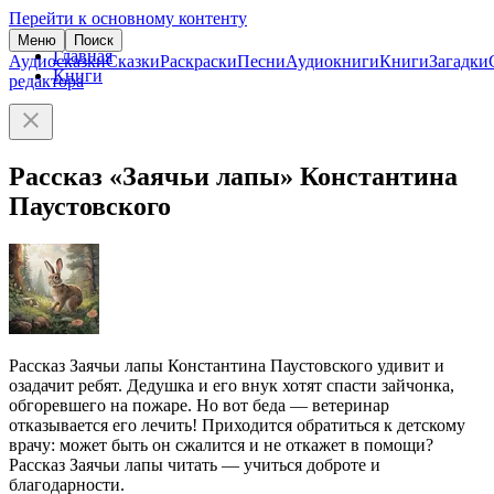
Перейти к основному контенту
Меню
Поиск
Главная
Аудиосказки
Сказки
Раскраски
Песни
Аудиокниги
Книги
Загадки
Книги
редактора
Рассказ «Заячьи лапы» Константина
Паустовского
Рассказ Заячьи лапы Константина Паустовского удивит и
озадачит ребят. Дедушка и его внук хотят спасти зайчонка,
обгоревшего на пожаре. Но вот беда — ветеринар
отказывается его лечить! Приходится обратиться к детскому
врачу: может быть он сжалится и не откажет в помощи?
Рассказ Заячьи лапы читать — учиться доброте и
благодарности.