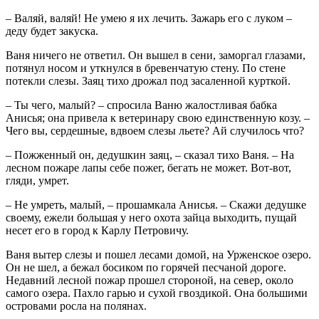
– Валяй, валяй! Не умею я их лечить. Зажарь его с луком –
деду будет закуска.
Ваня ничего не ответил. Он вышел в сени, заморгал глазами,
потянул носом и уткнулся в бревенчатую стену. По стене
потекли слезы. Заяц тихо дрожал под засаленной курткой.
– Ты чего, малый? – спросила Ваню жалостливая бабка
Анисья; она привела к ветеринару свою единственную козу. –
Чего вы, сердешные, вдвоем слезы льете? Ай случилось что?
– Пожженный он, дедушкин заяц, – сказал тихо Ваня. – На
лесном пожаре лапы себе пожег, бегать не может. Вот-вот,
гляди, умрет.
– Не умреть, малый, – прошамкала Анисья. – Скажи дедушке
своему, ежели большая у него охота зайца выходить, пущай
несет его в город к Карлу Петровичу.
Ваня вытер слезы и пошел лесами домой, на Урженское озеро.
Он не шел, а бежал босиком по горячей песчаной дороге.
Недавний лесной пожар прошел стороной, на север, около
самого озера. Пахло гарью и сухой гвоздикой. Она большими
островами росла на полянах.