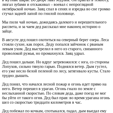
лязгал зубами и отскакивал – воевал с непроглядной
октябрьской ночью. Заяц спал в сенях и изредка во сне громко
стучал задней лапой по гнилой половице.
Мы пили чай ночью, дожидаясь далекого и нерешительного
рассвета, и за чаем дед рассказал мне наконец историю о
зайце.
В августе дед пошел охотиться на северный берег озера. Леса
стояли сухие, как порох. Деду попался зайчонок с рваным
левым ухом. Дед выстрелил в него из старого, связанного
проволокой ружья, но промахнулся. Заяц удрал.
Дед пошел дальше. Но вдруг затревожился: с юга, со стороны
Лопухов, сильно тянуло гарью. Поднялся ветер. Дым густел,
его уже несло белой пеленой по лесу, затягивало кусты. Стало
трудно дышать.
Дед понял, что начался лесной пожар и огонь идет прямо на
него. Ветер перешел в ураган. Огонь гнало по земле с
неслыханной скоростью. По словам деда, даже поезд не мог
бы уйти от такого огня. Дед был прав: во время урагана огонь
шел со скоростью тридцати километров в час.
Дед побежал по кочкам, спотыкался, падал, дым выедал ему