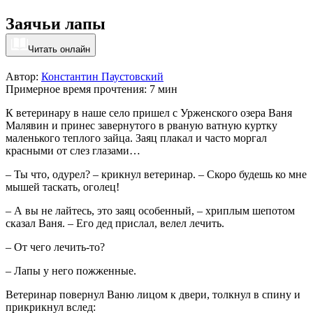
Заячьи лапы
Читать онлайн
Автор:
Константин Паустовский
Примерное время прочтения: 7 мин
К ветеринару в наше село пришел с Урженского озера Ваня
Малявин и принес завернутого в рваную ватную куртку
маленького теплого зайца. Заяц плакал и часто моргал
красными от слез глазами…
– Ты что, одурел? – крикнул ветеринар. – Скоро будешь ко мне
мышей таскать, оголец!
– А вы не лайтесь, это заяц особенный, – хриплым шепотом
сказал Ваня. – Его дед прислал, велел лечить.
– От чего лечить-то?
– Лапы у него пожженные.
Ветеринар повернул Ваню лицом к двери, толкнул в спину и
прикрикнул вслед: