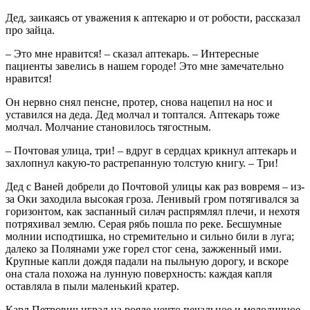
Дед, заикаясь от уважения к аптекарю и от робости, рассказал
про зайца.
– Это мне нравится! – сказал аптекарь. – Интересные
пациенты завелись в нашем городе! Это мне замечательно
нравится!
Он нервно снял пенсне, протер, снова нацепил на нос и
уставился на деда. Дед молчал и топтался. Аптекарь тоже
молчал. Молчание становилось тягостным.
– Почтовая улица, три! – вдруг в сердцах крикнул аптекарь и
захлопнул какую-то растрепанную толстую книгу. – Три!
Дед с Ваней добрели до Почтовой улицы как раз вовремя – из-
за Оки заходила высокая гроза. Ленивый гром потягивался за
горизонтом, как заспанный силач распрямлял плечи, и нехотя
потряхивал землю. Серая рябь пошла по реке. Бесшумные
молнии исподтишка, но стремительно и сильно били в луга;
далеко за Полянами уже горел стог сена, зажженный ими.
Крупные капли дождя падали на пыльную дорогу, и вскоре
она стала похожа на лунную поверхность: каждая капля
оставляла в пыли маленький кратер.
Карл Петрович играл на рояле нечто печальное и мелодичное,