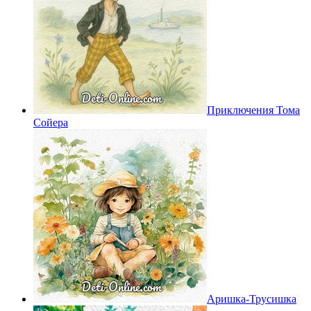
Приключения Тома
Сойера
Аришка-Трусишка