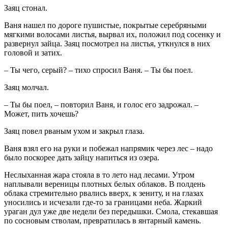
Заяц стонал.
Ваня нашел по дороге пушистые, покрытые серебряными
мягкими волосами листья, вырвал их, положил под сосенку и
развернул зайца. Заяц посмотрел на листья, уткнулся в них
головой и затих.
– Ты чего, серый? – тихо спросил Ваня. – Ты бы поел.
Заяц молчал.
– Ты бы поел, – повторил Ваня, и голос его задрожал. –
Может, пить хочешь?
Заяц повел рваным ухом и закрыл глаза.
Ваня взял его на руки и побежал напрямик через лес – надо
было поскорее дать зайцу напиться из озера.
Неслыханная жара стояла в то лето над лесами. Утром
наплывали вереницы плотных белых облаков. В полдень
облака стремительно рвались вверх, к зениту, и на глазах
уносились и исчезали где-то за границами неба. Жаркий
ураган дул уже две недели без передышки. Смола, стекавшая
по сосновым стволам, превратилась в янтарный камень.