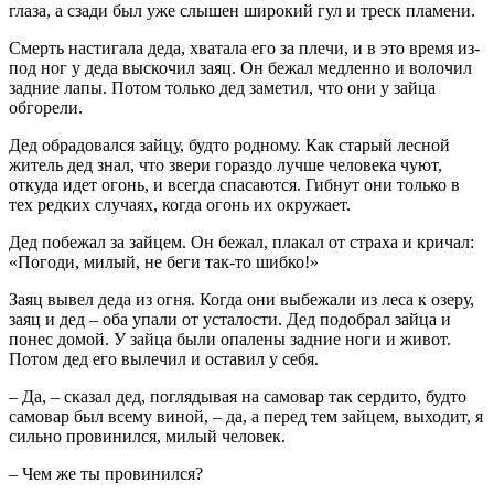
глаза, а сзади был уже слышен широкий гул и треск пламени.
Смерть настигала деда, хватала его за плечи, и в это время из-
под ног у деда выскочил заяц. Он бежал медленно и волочил
задние лапы. Потом только дед заметил, что они у зайца
обгорели.
Дед обрадовался зайцу, будто родному. Как старый лесной
житель дед знал, что звери гораздо лучше человека чуют,
откуда идет огонь, и всегда спасаются. Гибнут они только в
тех редких случаях, когда огонь их окружает.
Дед побежал за зайцем. Он бежал, плакал от страха и кричал:
«Погоди, милый, не беги так-то шибко!»
Заяц вывел деда из огня. Когда они выбежали из леса к озеру,
заяц и дед – оба упали от усталости. Дед подобрал зайца и
понес домой. У зайца были опалены задние ноги и живот.
Потом дед его вылечил и оставил у себя.
– Да, – сказал дед, поглядывая на самовар так сердито, будто
самовар был всему виной, – да, а перед тем зайцем, выходит, я
сильно провинился, милый человек.
– Чем же ты провинился?