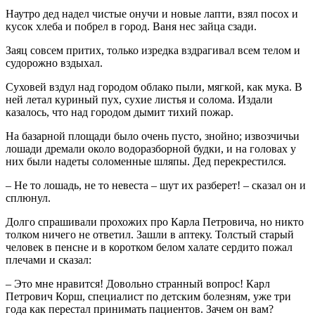
Наутро дед надел чистые онучи и новые лапти, взял посох и
кусок хлеба и побрел в город. Ваня нес зайца сзади.
Заяц совсем притих, только изредка вздрагивал всем телом и
судорожно вздыхал.
Суховей вздул над городом облако пыли, мягкой, как мука. В
ней летал куриный пух, сухие листья и солома. Издали
казалось, что над городом дымит тихий пожар.
На базарной площади было очень пусто, знойно; извозчичьи
лошади дремали около водоразборной будки, и на головах у
них были надеты соломенные шляпы. Дед перекрестился.
– Не то лошадь, не то невеста – шут их разберет! – сказал он и
сплюнул.
Долго спрашивали прохожих про Карла Петровича, но никто
толком ничего не ответил. Зашли в аптеку. Толстый старый
человек в пенсне и в коротком белом халате сердито пожал
плечами и сказал:
– Это мне нравится! Довольно странный вопрос! Карл
Петрович Корш, специалист по детским болезням, уже три
года как перестал принимать пациентов. Зачем он вам?