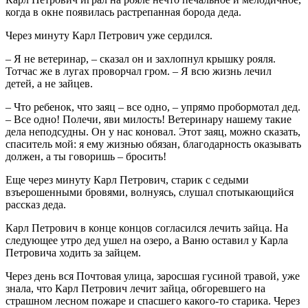
когда в окне появилась растрепанная борода деда.
Через минуту Карл Петрович уже сердился.
– Я не ветеринар, – сказал он и захлопнул крышку рояля.
Тотчас же в лугах проворчал гром. – Я всю жизнь лечил
детей, а не зайцев.
– Что ребенок, что заяц – все одно, – упрямо пробормотал дед.
– Все одно! Полечи, яви милость! Ветеринару нашему такие
дела неподсудны. Он у нас коновал. Этот заяц, можно сказать,
спаситель мой: я ему жизнью обязан, благодарность оказывать
должен, а ты говоришь – бросить!
Еще через минуту Карл Петрович, старик с седыми
взъерошенными бровями, волнуясь, слушал спотыкающийся
рассказ деда.
Карл Петрович в конце концов согласился лечить зайца. На
следующее утро дед ушел на озеро, а Ваню оставил у Карла
Петровича ходить за зайцем.
Через день вся Почтовая улица, заросшая гусиной травой, уже
знала, что Карл Петрович лечит зайца, обгоревшего на
страшном лесном пожаре и спасшего какого-то старика. Через