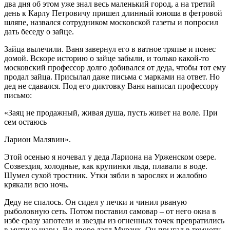
два дня об этом уже знал весь маленький город, а на третий
день к Карлу Петровичу пришел длинный юноша в фетровой
шляпе, назвался сотрудником московской газеты и попросил
дать беседу о зайце.
Зайца вылечили. Ваня завернул его в ватное тряпье и понес
домой. Вскоре историю о зайце забыли, и только какой-то
московский профессор долго добивался от деда, чтобы тот ему
продал зайца. Присылал даже письма с марками на ответ. Но
дед не сдавался. Под его диктовку Ваня написал профессору
письмо:
«Заяц не продажный, живая душа, пусть живет на воле. При
сем остаюсь
Ларион Малявин».
Этой осенью я ночевал у деда Лариона на Урженском озере.
Созвездия, холодные, как крупинки льда, плавали в воде.
Шумел сухой тростник. Утки зябли в зарослях и жалобно
крякали всю ночь.
Деду не спалось. Он сидел у печки и чинил рваную
рыболовную сеть. Потом поставил самовар – от него окна в
избе сразу запотели и звезды из огненных точек превратились
в мутные шары. Во дворе лаял Мурзик. Он прыгал в темноту,