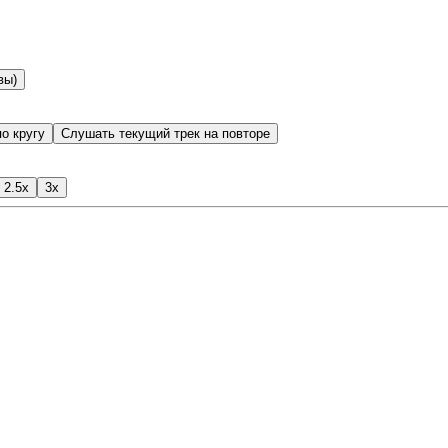
вы)
о кругу
Слушать текущий трек на повторе
2.5x
3x