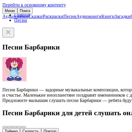
Перейти к основному контенту
Меню
Поиск
Главная
Аудиосказки
Сказки
Раскраски
Песни
Аудиокниги
Книги
Загадки
Песни
Песни Барбарики
Песни Барбарики — задорные музыкальные композиции, котор
и счастье. Маленькие инопланетяне поздравят именинников с д
Предложите малышам слушать песни Барбарики — ребята будут
Песни Барбарики для детей слушать он
Таймер
Скорость
Повтор