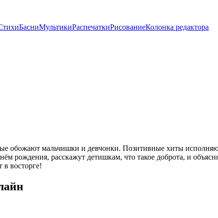
Стихи
Басни
Мультики
Распечатки
Рисование
Колонка редактора
ые обожают мальчишки и девчонки. Позитивные хиты исполняю
нём рождения, расскажут детишкам, что такое доброта, и объясн
 в восторге!
лайн