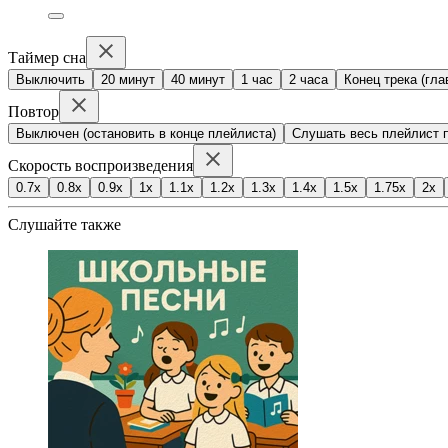
Таймер сна
Выключить
20 минут
40 минут
1 час
2 часа
Конец трека (гла
Повтор
Выключен (остановить в конце плейлиста)
Слушать весь плейлист п
Скорость воспроизведения
0.7x
0.8x
0.9x
1x
1.1x
1.2x
1.3x
1.4x
1.5x
1.75x
2x
Слушайте также