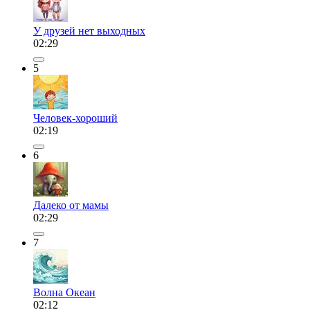
У друзей нет выходных
02:29
5
Человек-хороший
02:19
6
Далеко от мамы
02:29
7
Волна Океан
02:12