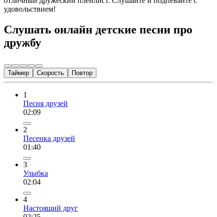
отличный дружеский плейлист. Слушайте и подпевайте с
удовольствием!
Слушать онлайн детские песни про
дружбу
Таймер
Скорость
Повтор
1
Песня друзей
02:09
2
Песенка друзей
01:40
3
Улыбка
02:04
4
Настоящий друг
02:25