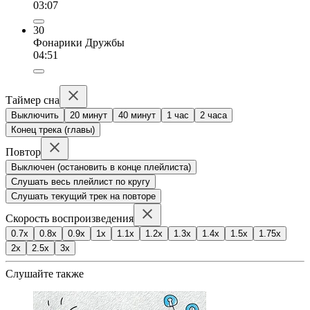
03:07
30
Фонарики Дружбы
04:51
Таймер сна
Выключить
20 минут
40 минут
1 час
2 часа
Конец трека (главы)
Повтор
Выключен (остановить в конце плейлиста)
Слушать весь плейлист по кругу
Слушать текущий трек на повторе
Скорость воспроизведения
0.7x
0.8x
0.9x
1x
1.1x
1.2x
1.3x
1.4x
1.5x
1.75x
2x
2.5x
3x
Слушайте также