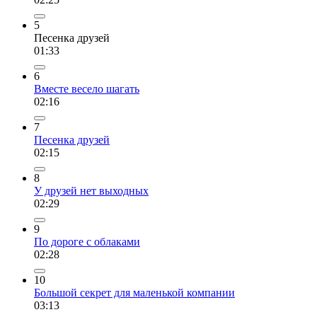
5
Песенка друзей
01:33
6
Вместе весело шагать
02:16
7
Песенка друзей
02:15
8
У друзей нет выходных
02:29
9
По дороге с облаками
02:28
10
Большой секрет для маленькой компании
03:13