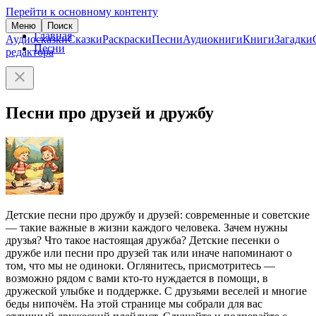
Перейти к основному контенту
Меню
Поиск
Главная
Аудиосказки
Сказки
Раскраски
Песни
Аудиокниги
Книги
Загадки
Песни
редактора
Песни про друзей и дружбу
Детские песни про дружбу и друзей: современные и советские
— такие важные в жизни каждого человека. Зачем нужны
друзья? Что такое настоящая дружба? Детские песенки о
дружбе или песни про друзей так или иначе напоминают о
том, что мы не одиноки. Оглянитесь, присмотритесь —
возможно рядом с вами кто-то нуждается в помощи, в
дружеской улыбке и поддержке. С друзьями веселей и многие
беды нипочём. На этой странице мы собрали для вас