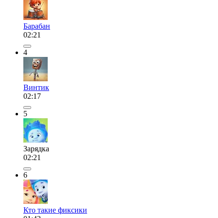
Барабан
02:21
4
Винтик
02:17
5
Зарядка
02:21
6
Кто такие фиксики