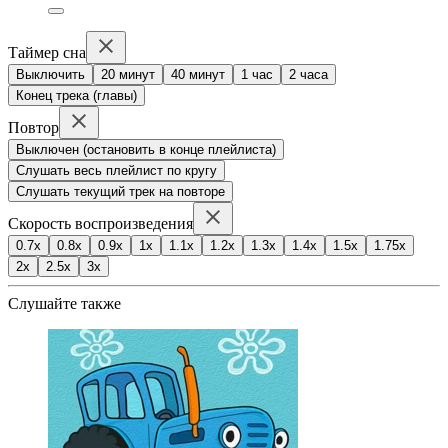
Таймер сна
Выключить
20 минут
40 минут
1 час
2 часа
Конец трека (главы)
Повтор
Выключен (остановить в конце плейлиста)
Слушать весь плейлист по кругу
Слушать текущий трек на повторе
Скорость воспроизведения
0.7x
0.8x
0.9x
1x
1.1x
1.2x
1.3x
1.4x
1.5x
1.75x
2x
2.5x
3x
Слушайте также