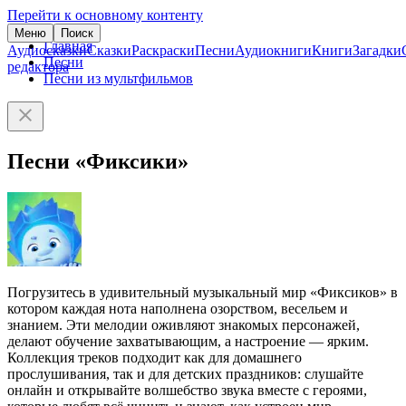
Перейти к основному контенту
Меню
Поиск
Главная
Аудиосказки
Сказки
Раскраски
Песни
Аудиокниги
Книги
Загадки
Песни
редактора
Песни из мультфильмов
Песни «Фиксики»
Погрузитесь в удивительный музыкальный мир «Фиксиков» в
котором каждая нота наполнена озорством, весельем и
знанием. Эти мелодии оживляют знакомых персонажей,
делают обучение захватывающим, а настроение — ярким.
Коллекция треков подходит как для домашнего
прослушивания, так и для детских праздников: слушайте
онлайн и открывайте волшебство звука вместе с героями,