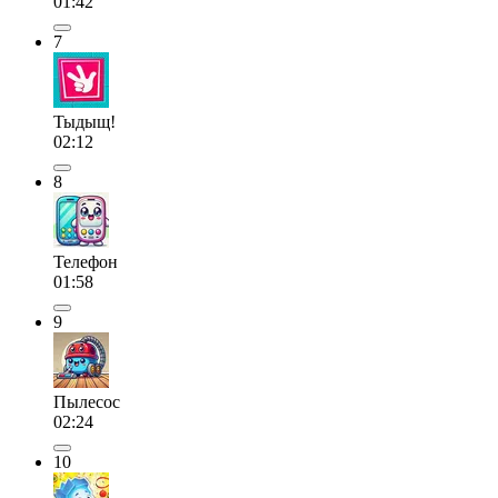
01:42
7
Тыдыщ!
02:12
8
Телефон
01:58
9
Пылесос
02:24
10