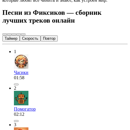
которые любят всё чинить и знают, как устроен мир.
Песни из Фиксиков — сборник
лучших треков онлайн
Таймер
Скорость
Повтор
1
Часики
01:58
2
Помогатор
02:12
3