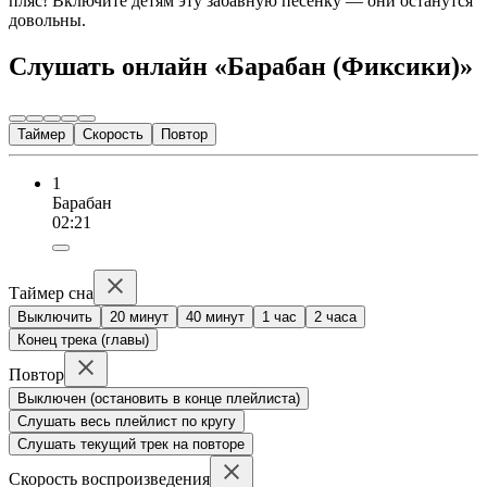
пляс! Включите детям эту забавную песенку — они останутся
довольны.
Слушать онлайн «Барабан (Фиксики)»
Таймер
Скорость
Повтор
1
Барабан
02:21
Таймер сна
Выключить
20 минут
40 минут
1 час
2 часа
Конец трека (главы)
Повтор
Выключен (остановить в конце плейлиста)
Слушать весь плейлист по кругу
Слушать текущий трек на повторе
Скорость воспроизведения