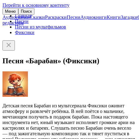
Перейти к основному контенту
Меню
Поиск
Главная
Аудиосказки
Сказки
Раскраски
Песни
Аудиокниги
Книги
Загадки
Песни
редактора
Песни из мультфильмов
Фиксики
Песня «Барабан» (Фиксики)
Детская песня Барабан из мультсериала Фиксики оживит
атмосферу и развлечёт ребёнка. В ней поётся о мальчике,
мечтающем получить в подарок барабан. Пока настоящего
инструмента нет, юный музыкант исполняет громкие арии на
кастрюлях и батареях. Слушать песню Барабан очень весело
— под зажигательную композицию так и тянет пуститься в