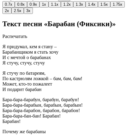
0.7x
0.8x
0.9x
1x
1.1x
1.2x
1.3x
1.4x
1.5x
1.75x
2x
2.5x
3x
Текст песни «Барабан (Фиксики)»
Распечатать
Я придумал, кем я стану –
Барабанщиком я стать хочу
И с мечтой о барабанах
Я стучу, стучу, стучу
Я стучу по батареям,
По кастрюлям ложкой – бам, бам, бам!
Может, кто-то пожалеет
И подарит барабан
Бара-бара-барабун, барабун, барабун!
Бара-бара-барабын, барабын, барабын!
Бара-бара-барабон, барабон, барабон!
Бара-бара-бан-бан! Барабан!
Барабан!
Почему же барабаны