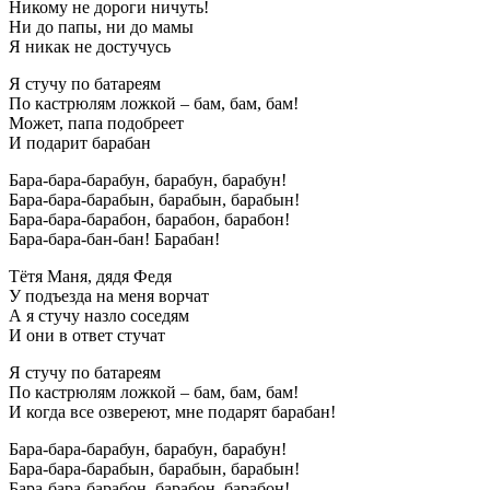
Никому не дороги ничуть!
Ни до папы, ни до мамы
Я никак не достучусь
Я стучу по батареям
По кастрюлям ложкой – бам, бам, бам!
Может, папа подобреет
И подарит барабан
Бара-бара-барабун, барабун, барабун!
Бара-бара-барабын, барабын, барабын!
Бара-бара-барабон, барабон, барабон!
Бара-бара-бан-бан! Барабан!
Тётя Маня, дядя Федя
У подъезда на меня ворчат
А я стучу назло соседям
И они в ответ стучат
Я стучу по батареям
По кастрюлям ложкой – бам, бам, бам!
И когда все озвереют, мне подарят барабан!
Бара-бара-барабун, барабун, барабун!
Бара-бара-барабын, барабын, барабын!
Бара-бара-барабон, барабон, барабон!