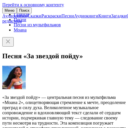
Перейти к основному контенту
Меню
Поиск
Главная
Аудиосказки
Сказки
Раскраски
Песни
Аудиокниги
Книги
Загадки
Песни
редактора
Песни из мультфильмов
Моана
Песня «За звездой пойду»
«За звездой пойду» — центральная песня из мультфильма
«Моана 2», олицетворяющая стремление к мечте, преодоление
преград и силу духа. Великолепное музыкальное
сопровождение и вдохновляющий текст сделали её сердцем
истории, подчеркивая главную тему — следование своему
пути несмотря на трудности. Эта композиция погружает