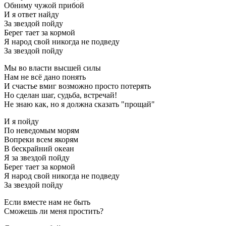
Обниму чужой прибой
И я ответ найду
За звездой пойду
Берег тает за кормой
Я народ свой никогда не подведу
За звездой пойду
Мы во власти высшей силы
Нам не всё дано понять
И счастье вмиг возможно просто потерять
Но сделан шаг, судьба, встречай!
Не знаю как, но я должна сказать "прощай"
И я пойду
По неведомым морям
Вопреки всем якорям
В бескрайний океан
Я за звездой пойду
Берег тает за кормой
Я народ свой никогда не подведу
За звездой пойду
Если вместе нам не быть
Сможешь ли меня простить?