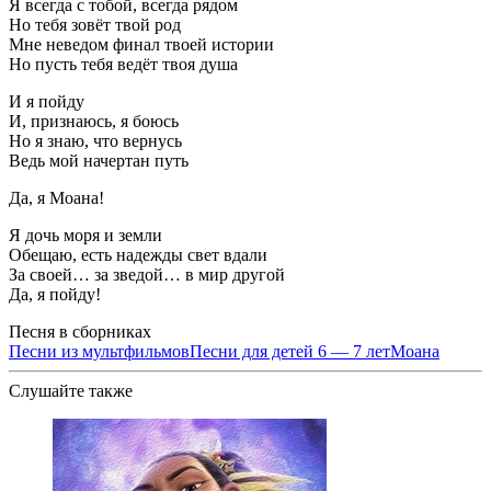
Я всегда с тобой, всегда рядом
Но тебя зовёт твой род
Мне неведом финал твоей истории
Но пусть тебя ведёт твоя душа
И я пойду
И, признаюсь, я боюсь
Но я знаю, что вернусь
Ведь мой начертан путь
Да, я Моана!
Я дочь моря и земли
Обещаю, есть надежды свет вдали
За своей… за зведой… в мир другой
Да, я пойду!
Песня в сборниках
Песни из мультфильмов
Песни для детей 6 — 7 лет
Моана
Слушайте также