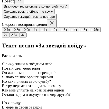
Повтор
Выключен (остановить в конце плейлиста)
Слушать весь плейлист по кругу
Слушать текущий трек на повторе
Скорость воспроизведения
0.7x
0.8x
0.9x
1x
1.1x
1.2x
1.3x
1.4x
1.5x
1.75x
2x
2.5x
3x
Текст песни «За звездой пойду»
Распечатать
Я вижу знаки в звёздном небе
Новый свет меня зовёт
Он жизнь мою вновь перевернёт
Я знаю свыше брошен жребий
Но как принять свою судьбу?
Ветру перемен отпор дать не смогу
Как мне уплыть на край земли одной
Оставить дом и окунуться в мир другой?
Но я пойду
В море за своей звездой