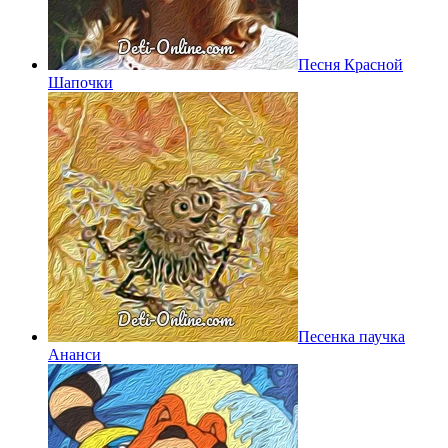
Песня Красной
Шапочки
Песенка паучка
Ананси