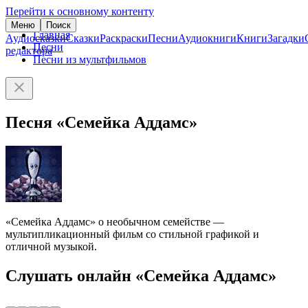
Перейти к основному контенту
Меню
Поиск
Главная
Аудиосказки
Сказки
Раскраски
Песни
Аудиокниги
Книги
Загадки
Песни
редактора
Песни из мультфильмов
Песня «Семейка Аддамс»
«Семейка Аддамс» о необычном семействе —
мультипликационный фильм со стильной графикой и
отличной музыкой.
Слушать онлайн «Семейка Аддамс»