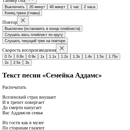
Таймер сна
Выключить
20 минут
40 минут
1 час
2 часа
Конец трека (главы)
Повтор
Выключен (остановить в конце плейлиста)
Слушать весь плейлист по кругу
Слушать текущий трек на повторе
Скорость воспроизведения
0.7x
0.8x
0.9x
1x
1.1x
1.2x
1.3x
1.4x
1.5x
1.75x
2x
2.5x
3x
Текст песни «Семейка Аддамс»
Распечатать
Вселенский страх внушает
И в трепет повергает
До смерти напугает
Вас Аддамсов семья
Их гости как в музее
По сторонам глазеют