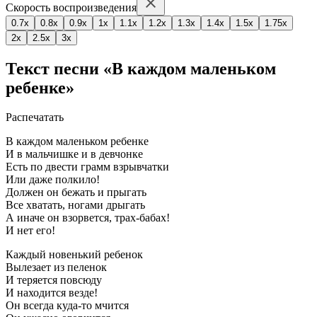
Скорость воспроизведения
0.7x
0.8x
0.9x
1x
1.1x
1.2x
1.3x
1.4x
1.5x
1.75x
2x
2.5x
3x
Текст песни «В каждом маленьком
ребенке»
Распечатать
В каждом маленьком ребенке
И в мальчишке и в девчонке
Есть по двести грамм взрывчатки
Или даже полкило!
Должен он бежать и прыгать
Все хватать, ногами дрыгать
А иначе он взорвется, трах-бабах!
И нет его!
Каждый новенький ребенок
Вылезает из пеленок
И теряется повсюду
И находится везде!
Он всегда куда-то мчится