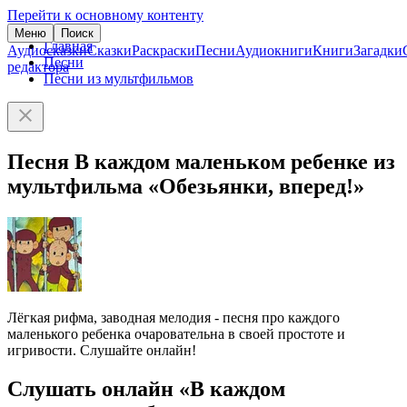
Перейти к основному контенту
Меню
Поиск
Главная
Аудиосказки
Сказки
Раскраски
Песни
Аудиокниги
Книги
Загадки
Песни
редактора
Песни из мультфильмов
Песня В каждом маленьком ребенке из
мультфильма «Обезьянки, вперед!»
Лёгкая рифма, заводная мелодия - песня про каждого
маленького ребенка очаровательна в своей простоте и
игривости. Слушайте онлайн!
Слушать онлайн «В каждом