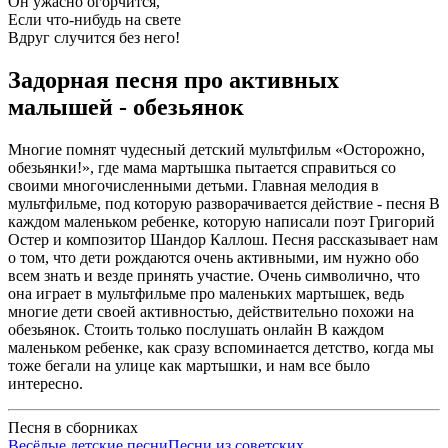
Он ужасно огорчится,
Если что-нибудь на свете
Вдруг случится без него!
Задорная песня про активных
малышей - обезьянок
Многие помнят чудесный детский мультфильм «Осторожно,
обезьянки!», где мама мартышка пытается справиться со
своими многочисленными детьми. Главная мелодия в
мультфильме, под которую разворачивается действие - песня В
каждом маленьком ребенке, которую написали поэт Григорий
Остер и композитор Шандор Каллош. Песня рассказывает нам
о том, что дети рождаются очень активными, им нужно обо
всем знать и везде принять участие. Очень символично, что
она играет в мультфильме про маленьких мартышек, ведь
многие дети своей активностью, действительно похожи на
обезьянок. Стоить только послушать онлайн В каждом
маленьком ребенке, как сразу вспоминается детство, когда мы
тоже бегали на улице как мартышки, и нам все было
интересно.
Песня в сборниках
Весёлые детские песни
Песни из советских