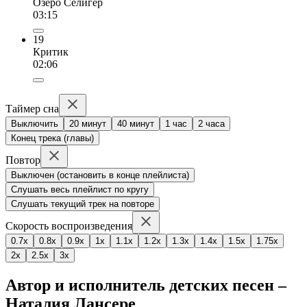
Озеро Селигер
03:15
19
Критик
02:06
Таймер сна
Выключить
20 минут
40 минут
1 час
2 часа
Конец трека (главы)
Повтор
Выключен (остановить в конце плейлиста)
Слушать весь плейлист по кругу
Слушать текущий трек на повторе
Скорость воспроизведения
0.7x
0.8x
0.9x
1x
1.1x
1.2x
1.3x
1.4x
1.5x
1.75x
2x
2.5x
3x
Автор и исполнитель детских песен –
Наталия Лансере