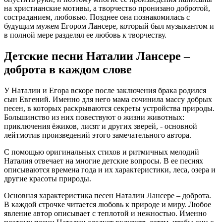
на христианские мотивы, а творчество пронизано добротой,
состраданием, любовью. Позднее она познакомилась с
будущим мужем Егором Лансере, который был музыкантом и
в полной мере разделял ее любовь к творчеству.
Детские песни Наталии Лансере –
доброта в каждом слове
У Наталии и Егора вскоре после заключения брака родился
сын Евгений. Именно для него мама сочинила массу добрых
песен, в которых раскрываются секреты устройства природы.
Большинство из них повествуют о жизни животных:
приключения ёжиков, лисят и других зверей, - основной
лейтмотив произведений этого замечательного автора.
С помощью оригинальных стихов и ритмичных мелодий
Наталия отвечает на многие детские вопросы. В ее песнях
описываются времена года и их характеристики, леса, озера и
другие красоты природы.
Основная характеристика песен Наталии Лансере – доброта.
В каждой строчке читается любовь к природе и миру. Любое
явление автор описывает с теплотой и нежностью. Именно