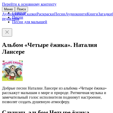
Перейти к основному контенту
Меню
Поиск
Главная
Аудиосказки
Сказки
Раскраски
Песни
Аудиокниги
Книги
Загадки
Песни
редактора
Песни для малышей
Альбом «Четыре ёжика». Наталия
Лансере
Добрые песни Наталии Лансере из альбома «Четыре ёжика»
расскажут малышам о мире и природе. Ритмичная музыка и
замечательный голос исполнителя поднимут настроение,
позволят создать душевную атмосферу.
Слушать альбом Четыре ёжика