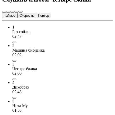
Таймер
Скорость
Повтор
1
Раз собака
02:47
2
Машина бибизика
02:02
3
Четыре ёжика
02:00
4
Дикобраз
02:48
5
Нота Му
01:58