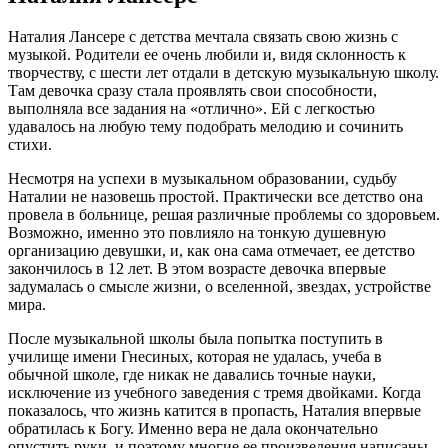
Наталия Лансере с детства мечтала связать свою жизнь с
музыкой. Родители ее очень любили и, видя склонность к
творчеству, с шести лет отдали в детскую музыкальную школу.
Там девочка сразу стала проявлять свои способности,
выполняла все задания на «отлично». Ей с легкостью
удавалось на любую тему подобрать мелодию и сочинить
стихи.
Несмотря на успехи в музыкальном образовании, судьбу
Наталии не назовешь простой. Практически все детство она
провела в больнице, решая различные проблемы со здоровьем.
Возможно, именно это повлияло на тонкую душевную
организацию девушки, и, как она сама отмечает, ее детство
закончилось в 12 лет. В этом возрасте девочка впервые
задумалась о смысле жизни, о вселенной, звездах, устройстве
мира.
После музыкальной школы была попытка поступить в
училище имени Гнесиных, которая не удалась, учеба в
обычной школе, где никак не давались точные науки,
исключение из учебного заведения с тремя двойками. Когда
показалось, что жизнь катится в пропасть, Наталия впервые
обратилась к Богу. Именно вера не дала окончательно
опустить руки, и поэтому многие ее произведения написаны