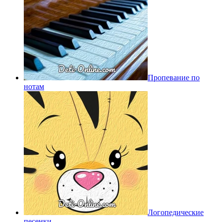
Пропевание по
нотам
Логопедические
песенки