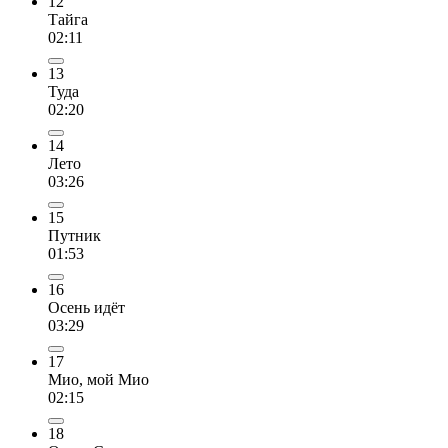
12
Тайга
02:11
13
Туда
02:20
14
Лето
03:26
15
Путник
01:53
16
Осень идёт
03:29
17
Мио, мой Мио
02:15
18