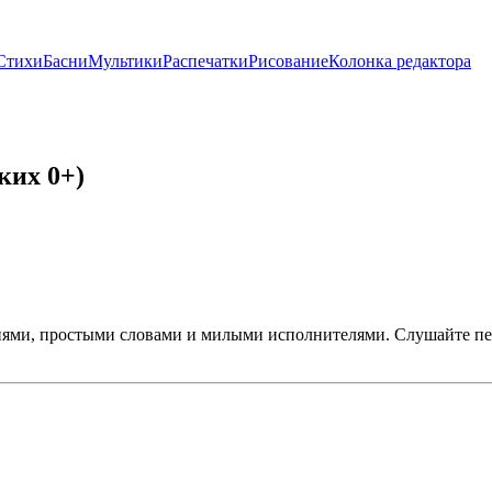
Стихи
Басни
Мультики
Распечатки
Рисование
Колонка редактора
ких 0+)
ями, простыми словами и милыми исполнителями. Слушайте пес