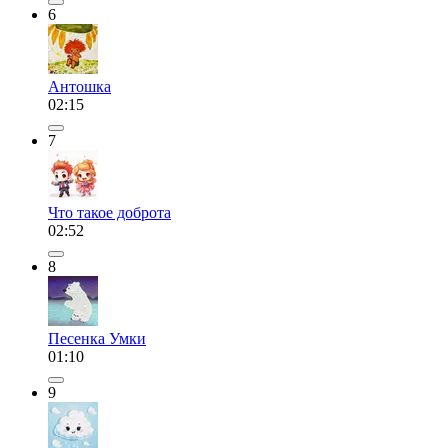
6
Антошка
02:15
7
Что такое доброта
02:52
8
Песенка Умки
01:10
9