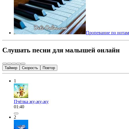
Пропевание по нотам
Слушать песни для малышей онлайн
Таймер
Скорость
Повтор
1
Пчёлка жу-жу-жу
01:40
2