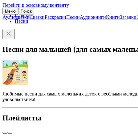
Перейти к основному контенту
Меню
Поиск
Главная
Аудиосказки
Сказки
Раскраски
Песни
Аудиокниги
Книги
Загадки
Песни
Песни для малышей (для самых малень
Любимые песни для самых маленьких деток с весёлыми мелоди
удовольствием!
Плейлисты