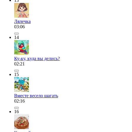
13
Лялечка
03:06
14
Ку-ку, куда вы делись?
02:21
15
Вместе весело шагать
02:16
16