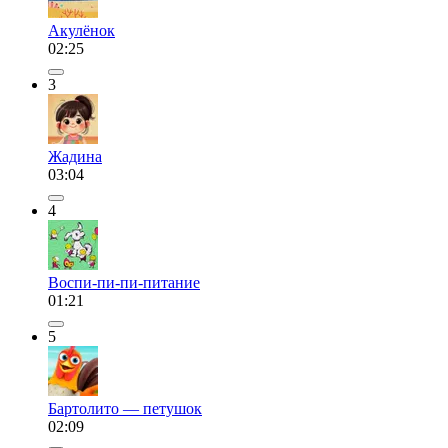
Акулёнок
02:25
3
Жадина
03:04
4
Воспи-пи-пи-питание
01:21
5
Бартолито — петушок
02:09