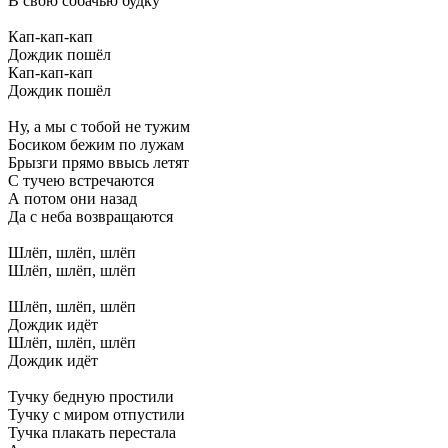
В свою собачью будку
Кап-кап-кап
Дождик пошёл
Кап-кап-кап
Дождик пошёл
Ну, а мы с тобой не тужим
Босиком бежим по лужам
Брызги прямо ввысь летят
С тучею встречаются
А потом они назад
Да с неба возвращаются
Шлёп, шлёп, шлёп
Шлёп, шлёп, шлёп
Шлёп, шлёп, шлёп
Дождик идёт
Шлёп, шлёп, шлёп
Дождик идёт
Тучку бедную простили
Тучку с миром отпустили
Тучка плакать перестала