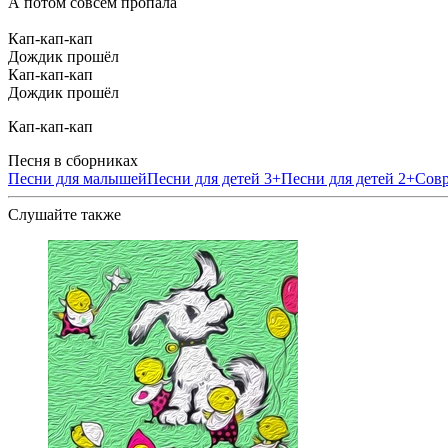
А потом совсем пропала
Кап-кап-кап
Дождик прошёл
Кап-кап-кап
Дождик прошёл
Кап-кап-кап
Песня в сборниках
Песни для малышей
Песни для детей 3+
Песни для детей 2+
Совр
Слушайте также