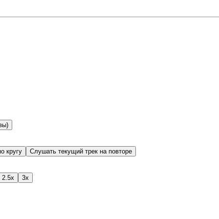
вы)
о кругу
Слушать текущий трек на повторе
2.5x
3x