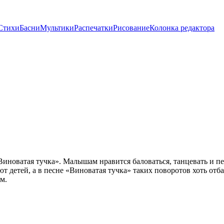
Стихи
Басни
Мультики
Распечатки
Рисование
Колонка редактора
«Виноватая тучка». Малышам нравится баловаться, танцевать и 
детей, а в песне «Виноватая тучка» таких поворотов хоть отба
м.