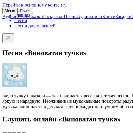
Перейти к основному контенту
Меню
Поиск
Главная
Аудиосказки
Сказки
Раскраски
Песни
Аудиокниги
Книги
Загадки
Песни
Песни для малышей
Песня «Виноватая тучка»
Злую тучку наказали — так начинается весёлая детская песня 
яркую и нарядную. Неожиданные музыкальные повороты радуют 
музыкальной паузы в детском саду подходит наилучшим образо
Слушать онлайн «Виноватая тучка»