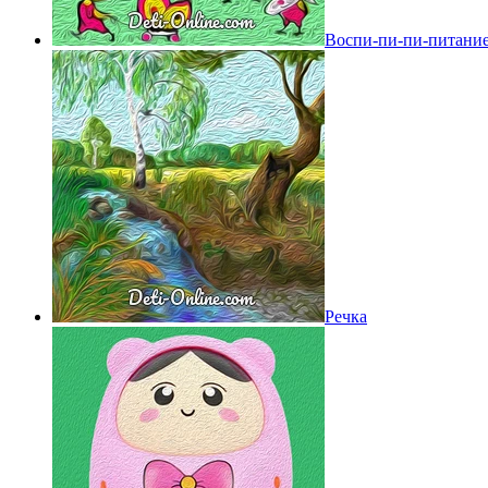
Воспи-пи-пи-питани
Речка