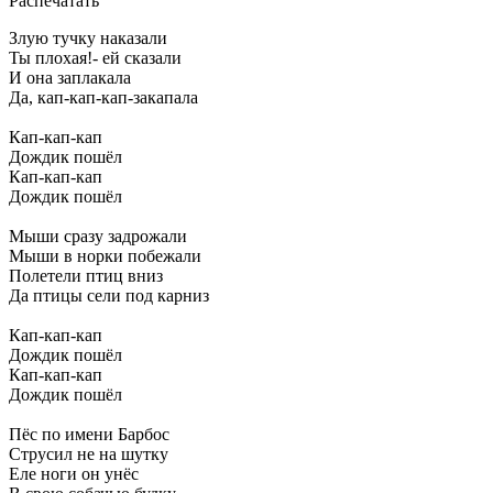
Распечатать
Злую тучку наказали
Ты плохая!- ей сказали
И она заплакала
Да, кап-кап-кап-закапала
Кап-кап-кап
Дождик пошёл
Кап-кап-кап
Дождик пошёл
Мыши сразу задрожали
Мыши в норки побежали
Полетели птиц вниз
Да птицы сели под карниз
Кап-кап-кап
Дождик пошёл
Кап-кап-кап
Дождик пошёл
Пёс по имени Барбос
Струсил не на шутку
Еле ноги он унёс