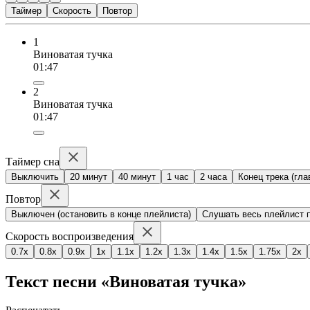
Таймер
Скорость
Повтор
1
Виноватая тучка
01:47
2
Виноватая тучка
01:47
Таймер сна
Выключить
20 минут
40 минут
1 час
2 часа
Конец трека (гла
Повтор
Выключен (остановить в конце плейлиста)
Слушать весь плейлист п
Скорость воспроизведения
0.7x
0.8x
0.9x
1x
1.1x
1.2x
1.3x
1.4x
1.5x
1.75x
2x
Текст песни «Виноватая тучка»