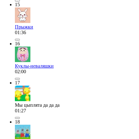
15
Прыжки
01:36
16
Куклы-неваляшки
02:00
17
Мы цыплята да да да
01:27
18