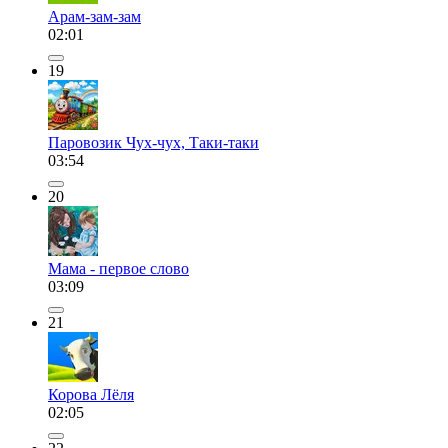
Арам-зам-зам
02:01
19
Паровозик Чух-чух, Таки-таки
03:54
20
Мама - первое слово
03:09
21
Корова Лёля
02:05