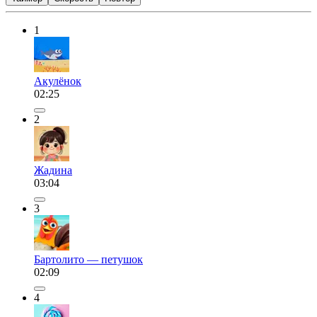
1
Акулёнок
02:25
2
Жадина
03:04
3
Бартолито — петушок
02:09
4