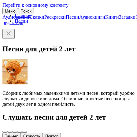
Перейти к основному контенту
Меню
Поиск
Главная
Аудиосказки
Сказки
Раскраски
Песни
Аудиокниги
Книги
Загадки
Песни
редактора
Песни для детей 2 лет
Сборник любимых маленькими детьми песен, который удобно
слушать в дороге или дома. Отличные, простые песенки для
детей двух лет в одном плейлисте.
Слушать песни для детей 2 лет
Таймер
Скорость
Повтор