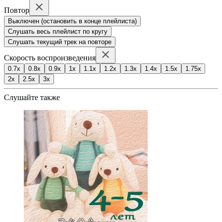
Повтор
Выключен (остановить в конце плейлиста)
Слушать весь плейлист по кругу
Слушать текущий трек на повторе
Скорость воспроизведения
0.7x
0.8x
0.9x
1x
1.1x
1.2x
1.3x
1.4x
1.5x
1.75x
2x
2.5x
3x
Слушайте также