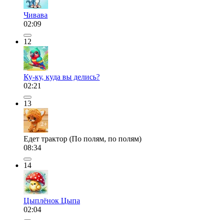
Чивава
02:09
12
Ку-ку, куда вы делись?
02:21
13
Едет трактор (По полям, по полям)
08:34
14
Цыплёнок Цыпа
02:04