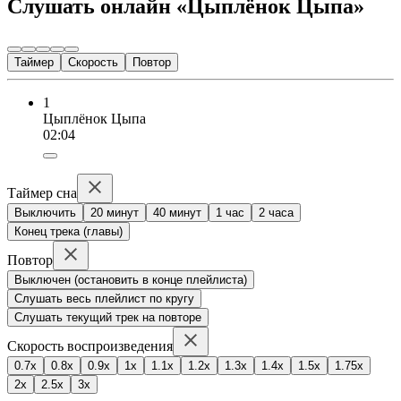
Слушать онлайн «Цыплёнок Цыпа»
Таймер
Скорость
Повтор
1
Цыплёнок Цыпа
02:04
Таймер сна
Выключить
20 минут
40 минут
1 час
2 часа
Конец трека (главы)
Повтор
Выключен (остановить в конце плейлиста)
Слушать весь плейлист по кругу
Слушать текущий трек на повторе
Скорость воспроизведения
0.7x
0.8x
0.9x
1x
1.1x
1.2x
1.3x
1.4x
1.5x
1.75x
2x
2.5x
3x