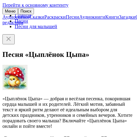
Перейти к основному контенту
Меню
Поиск
Главная
Аудиосказки
Сказки
Раскраски
Песни
Аудиокниги
Книги
Загадки
Песни
редактора
Песни для малышей
Песня «Цыплёнок Цыпа»
«Цыплёнок Цыпа» — добрая и весёлая песенка, покорившая
сердца малышей и их родителей. Лёгкий мотив, забавный
текст и яркий ритм делают её идеальным выбором для
детских праздников, утренников и семейных вечеров. Хотите
порадовать своего малыша? Включайте «Цыплёнок Цыпа»
онлайн и пойте вместе!