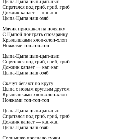
Цыпа-Цыпа цып-цып-цып
Спрятался под гриб, гриб, гриб
Дождик капает — кап-кап
Цыпа-Цыпа наш озяб
Мячик прискакал на полянку
С Цыпой поиграть спозаранку
Крылышками хлоп-хлоп-хлоп
Ножками топ-топ-топ
Цыпа-Цыпа цып-цып-цып
Спрятался под гриб, гриб, гриб
Дождик капает — кап-кап
Цыпа-Цыпа наш озяб
Скачут бегают по кругу
Цыпа с новым круглым другом
Крылышками хлоп-хлоп-хлоп
Ножками топ-топ-топ
Цыпа-Цыпа цып-цып-цып
Спрятался под гриб, гриб, гриб
Дождик капает — кап-кап
Цыпа-Цыпа наш озяб
Солнышко прогнало тучки