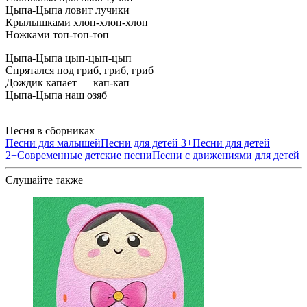
Цыпа-Цыпа ловит лучики
Крылышками хлоп-хлоп-хлоп
Ножками топ-топ-топ
Цыпа-Цыпа цып-цып-цып
Спрятался под гриб, гриб, гриб
Дождик капает — кап-кап
Цыпа-Цыпа наш озяб
Песня в сборниках
Песни для малышей
Песни для детей 3+
Песни для детей
2+
Современные детские песни
Песни с движениями для детей
Слушайте также