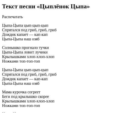
Текст песни «Цыплёнок Цыпа»
Распечатать
Цыпа-Цыпа цып-цып-цып
Спрятался под гриб, гриб, гриб
Дождик капает — кап-кап
Цыпа-Цыпа наш озяб
Солнышко прогнало тучки
Цыпа-Цыпа ловит лучики
Крылышками хлоп-хлоп-хлоп
Ножками топ-топ-топ
Цыпа-Цыпа цып-цып-цып
Спрятался под гриб, гриб, гриб
Дождик капает — кап-кап
Цыпа-Цыпа наш озяб
Мама курочка согреет
Беги под крылышко скорее
Крылышками хлоп-хлоп-хлоп
Ножками топ-топ-топ