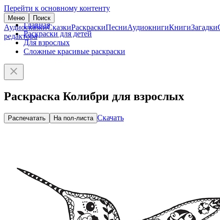
Перейти к основному контенту
Меню
Поиск
Главная
Аудиосказки
Сказки
Раскраски
Песни
Аудиокниги
Книги
Загадки
Раскраски для детей
редактора
Для взрослых
Сложные красивые раскраски
Раскраска Колибри для взрослых
Скачать
Распечатать
На пол-листа