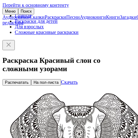
Перейти к основному контенту
Меню
Поиск
Главная
Аудиосказки
Сказки
Раскраски
Песни
Аудиокниги
Книги
Загадки
Раскраски для детей
редактора
Для взрослых
Сложные красивые раскраски
Раскраска Красивый слон со
сложными узорами
Скачать
Распечатать
На пол-листа