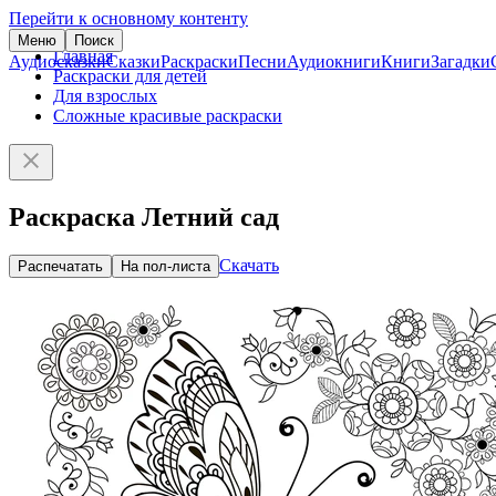
Перейти к основному контенту
Меню
Поиск
Главная
Аудиосказки
Сказки
Раскраски
Песни
Аудиокниги
Книги
Загадки
Раскраски для детей
Для взрослых
Сложные красивые раскраски
Раскраска Летний сад
Скачать
Распечатать
На пол-листа