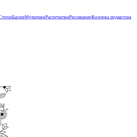
Стихи
Басни
Мультики
Распечатки
Рисование
Колонка редактора