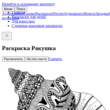
Перейти к основному контенту
Меню
Поиск
Главная
Аудиосказки
Сказки
Раскраски
Песни
Аудиокниги
Книги
Загадки
Раскраски для детей
редактора
Для взрослых
Сложные красивые раскраски
Раскраска Ракушка
Скачать
Распечатать
На пол-листа