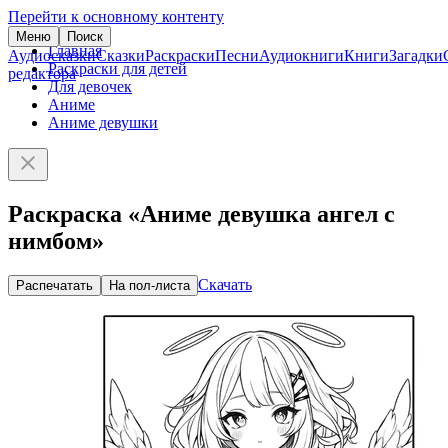
Перейти к основному контенту
Меню
Поиск
Главная
Аудиосказки
Сказки
Раскраски
Песни
Аудиокниги
Книги
Загадки
Раскраски для детей
редактора
Для девочек
Аниме
Аниме девушки
Раскраска «Аниме девушка ангел с
нимбом»
Скачать
Распечатать
На пол-листа