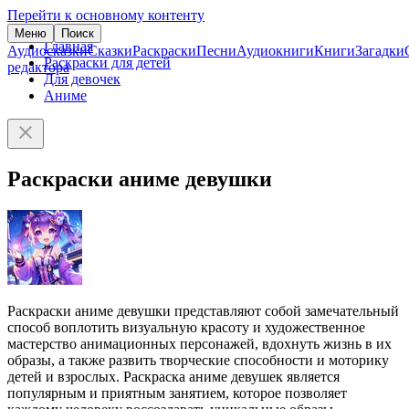
Перейти к основному контенту
Меню
Поиск
Главная
Аудиосказки
Сказки
Раскраски
Песни
Аудиокниги
Книги
Загадки
Раскраски для детей
редактора
Для девочек
Аниме
Раскраски аниме девушки
Раскраски аниме девушки представляют собой замечательный
способ воплотить визуальную красоту и художественное
мастерство анимационных персонажей, вдохнуть жизнь в их
образы, а также развить творческие способности и моторику
детей и взрослых. Раскраска аниме девушек является
популярным и приятным занятием, которое позволяет