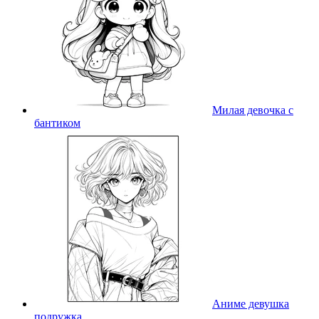
Милая девочка с
бантиком
Аниме девушка
подружка