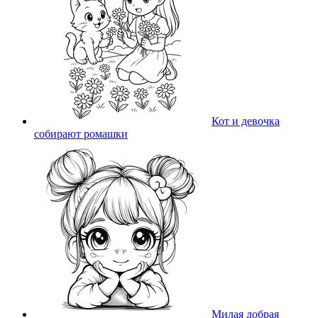
Кот и девочка
собирают ромашки
Милая добрая