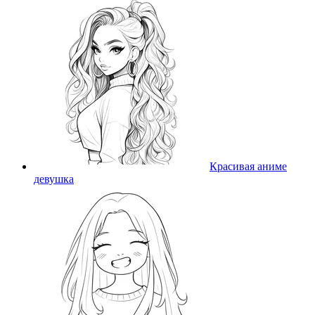
Красивая аниме
девушка