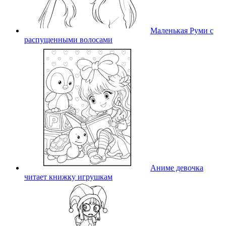
Маленькая Руми с
распущенными волосами
Аниме девочка
читает книжку игрушкам