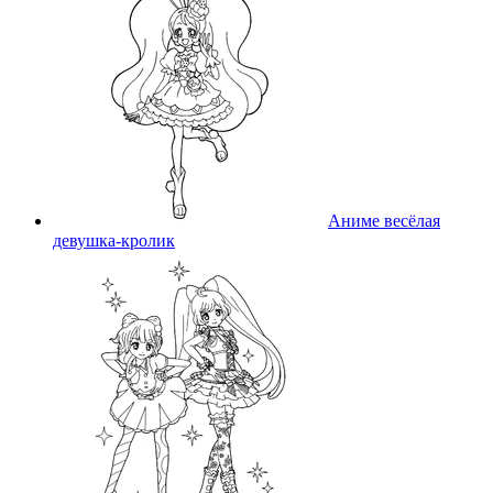
Аниме весёлая
девушка-кролик