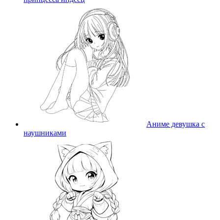
Аниме девушка с
наушниками