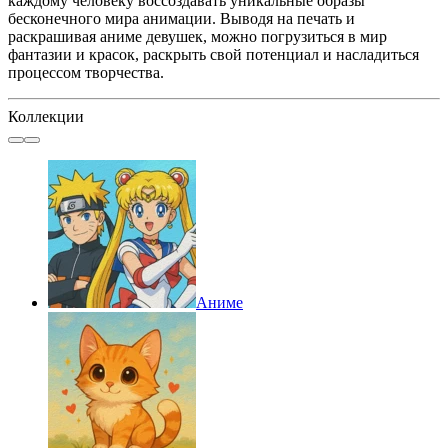
каждому человеку воссоздавать уникальные образы
бесконечного мира анимации. Выводя на печать и
раскрашивая аниме девушек, можно погрузиться в мир
фантазии и красок, раскрыть свой потенциал и насладиться
процессом творчества.
Коллекции
Аниме