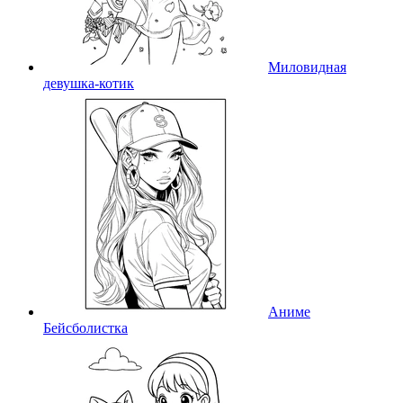
Миловидная
девушка-котик
Аниме
Бейсболистка