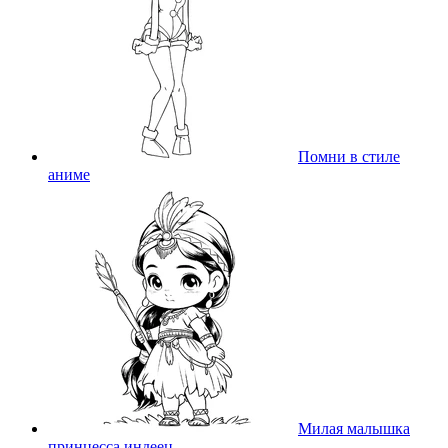
Помни в стиле
аниме
Милая малышка
принцесса индеец