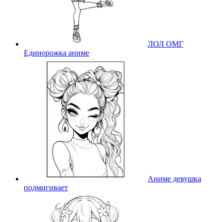
ЛОЛ ОМГ
Единорожка аниме
Аниме девушка
подмигивает