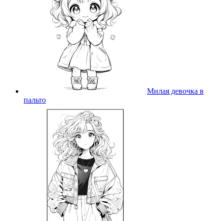
Милая девочка в
пальто