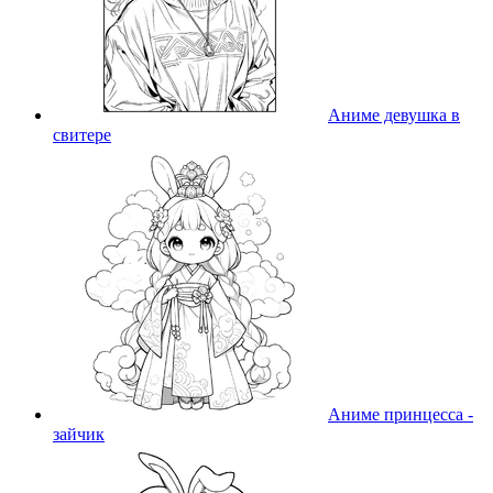
Аниме девушка в
свитере
Аниме принцесса -
зайчик