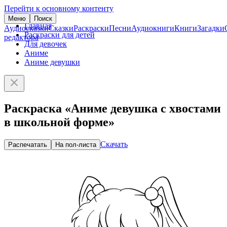
Перейти к основному контенту
Меню
Поиск
Главная
Аудиосказки
Сказки
Раскраски
Песни
Аудиокниги
Книги
Загадки
Раскраски для детей
редактора
Для девочек
Аниме
Аниме девушки
Раскраска «Аниме девушка с хвостами
в школьной форме»
Скачать
Распечатать
На пол-листа