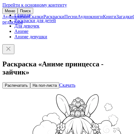
Перейти к основному контенту
Меню
Поиск
Главная
Аудиосказки
Сказки
Раскраски
Песни
Аудиокниги
Книги
Загадки
Раскраски для детей
редактора
Для девочек
Аниме
Аниме девушки
Раскраска «Аниме принцесса -
зайчик»
Скачать
Распечатать
На пол-листа