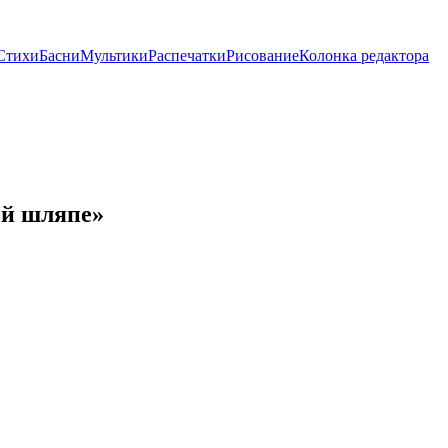
Стихи
Басни
Мультики
Распечатки
Рисование
Колонка редактора
ой шляпе»