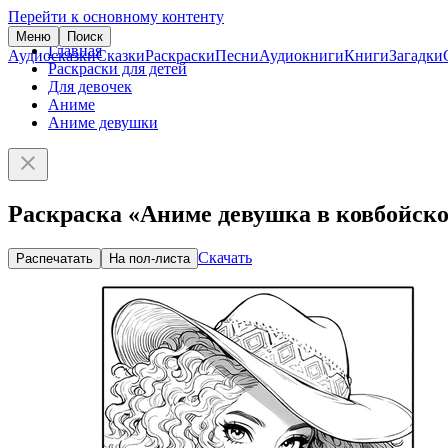
Перейти к основному контенту
Меню
Поиск
Главная
Аудиосказки
Сказки
Раскраски
Песни
Аудиокниги
Книги
Загадки
Раскраски для детей
Для девочек
Аниме
Аниме девушки
Раскраска «Аниме девушка в ковбойск
Скачать
Распечатать
На пол-листа