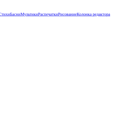
Стихи
Басни
Мультики
Распечатки
Рисование
Колонка редактора