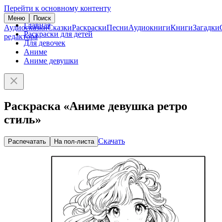
Перейти к основному контенту
Меню
Поиск
Главная
Аудиосказки
Сказки
Раскраски
Песни
Аудиокниги
Книги
Загадки
Раскраски для детей
редактора
Для девочек
Аниме
Аниме девушки
Раскраска «Аниме девушка ретро
стиль»
Скачать
Распечатать
На пол-листа