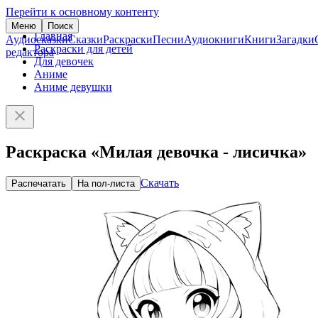
Перейти к основному контенту
Меню
Поиск
Главная
Аудиосказки
Сказки
Раскраски
Песни
Аудиокниги
Книги
Загадки
Раскраски для детей
редактора
Для девочек
Аниме
Аниме девушки
Раскраска «Милая девочка - лисичка»
Скачать
Распечатать
На пол-листа