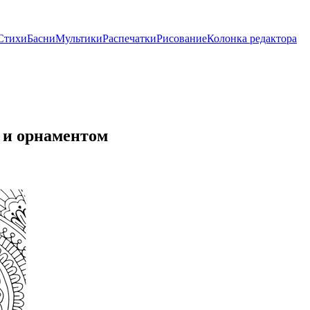
Стихи
Басни
Мультики
Распечатки
Рисование
Колонка редактора
 и орнаментом