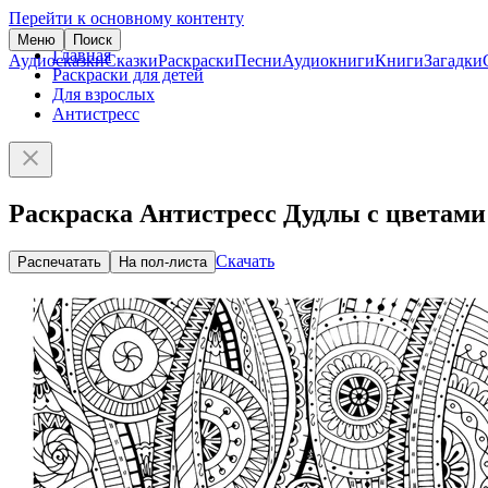
Перейти к основному контенту
Меню
Поиск
Главная
Аудиосказки
Сказки
Раскраски
Песни
Аудиокниги
Книги
Загадки
Раскраски для детей
Для взрослых
Антистресс
Раскраска Антистресс Дудлы с цветами
Скачать
Распечатать
На пол-листа