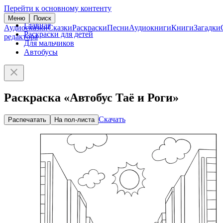
Перейти к основному контенту
Меню
Поиск
Главная
Аудиосказки
Сказки
Раскраски
Песни
Аудиокниги
Книги
Загадки
Раскраски для детей
редактора
Для мальчиков
Автобусы
Раскраска «Автобус Таё и Роги»
Скачать
Распечатать
На пол-листа