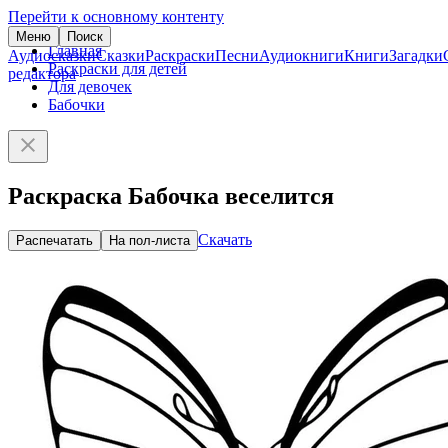
Перейти к основному контенту
Меню
Поиск
Главная
Аудиосказки
Сказки
Раскраски
Песни
Аудиокниги
Книги
Загадки
Раскраски для детей
редактора
Для девочек
Бабочки
Раскраска Бабочка веселится
Скачать
Распечатать
На пол-листа