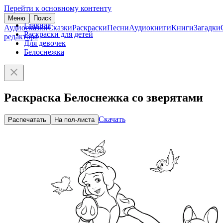
Перейти к основному контенту
Меню
Поиск
Главная
Аудиосказки
Сказки
Раскраски
Песни
Аудиокниги
Книги
Загадки
Раскраски для детей
редактора
Для девочек
Белоснежка
Раскраска Белоснежка со зверятами
Скачать
Распечатать
На пол-листа