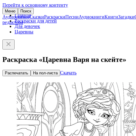
Перейти к основному контенту
Меню
Поиск
Главная
Аудиосказки
Сказки
Раскраски
Песни
Аудиокниги
Книги
Загадки
Раскраски для детей
редактора
Для девочек
Царевны
Раскраска «Царевна Варя на скейте»
Скачать
Распечатать
На пол-листа