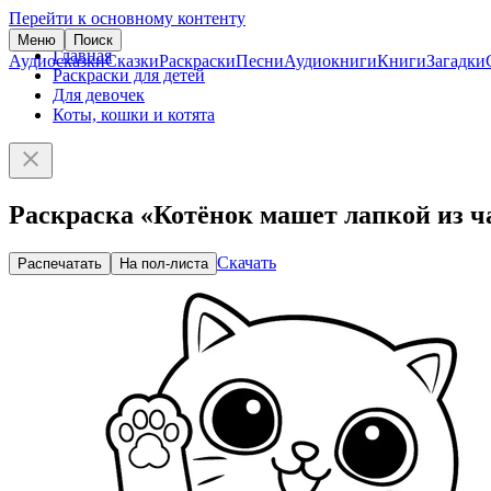
Перейти к основному контенту
Меню
Поиск
Главная
Аудиосказки
Сказки
Раскраски
Песни
Аудиокниги
Книги
Загадки
Раскраски для детей
Для девочек
Коты, кошки и котята
Раскраска «Котёнок машет лапкой из 
Скачать
Распечатать
На пол-листа