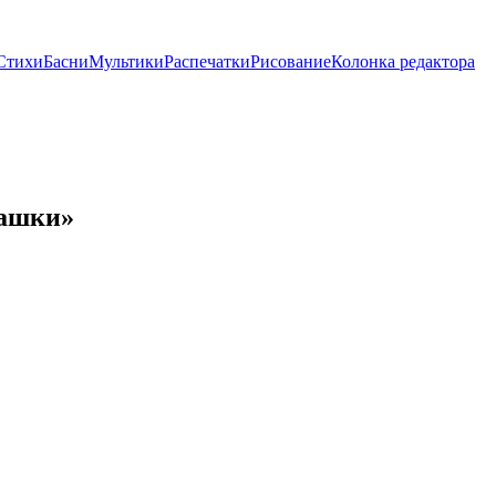
Стихи
Басни
Мультики
Распечатки
Рисование
Колонка редактора
чашки»