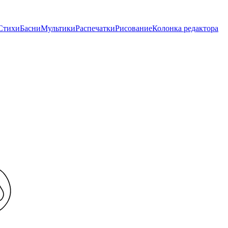
Стихи
Басни
Мультики
Распечатки
Рисование
Колонка редактора