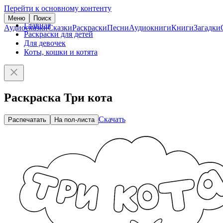
Перейти к основному контенту
Меню
Поиск
Главная
Аудиосказки
Сказки
Раскраски
Песни
Аудиокниги
Книги
Загадки
Раскраски для детей
Для девочек
Коты, кошки и котята
Раскраска Три кота
Скачать
Распечатать
На пол-листа