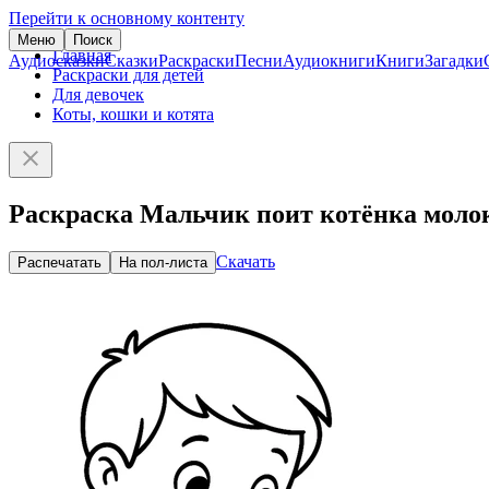
Перейти к основному контенту
Меню
Поиск
Главная
Аудиосказки
Сказки
Раскраски
Песни
Аудиокниги
Книги
Загадки
Раскраски для детей
Для девочек
Коты, кошки и котята
Раскраска Мальчик поит котёнка моло
Скачать
Распечатать
На пол-листа