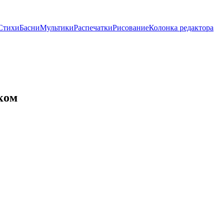
Стихи
Басни
Мультики
Распечатки
Рисование
Колонка редактора
ком