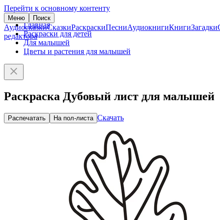
Перейти к основному контенту
Меню
Поиск
Главная
Аудиосказки
Сказки
Раскраски
Песни
Аудиокниги
Книги
Загадки
Раскраски для детей
редактора
Для малышей
Цветы и растения для малышей
Раскраска Дубовый лист для малышей
Скачать
Распечатать
На пол-листа