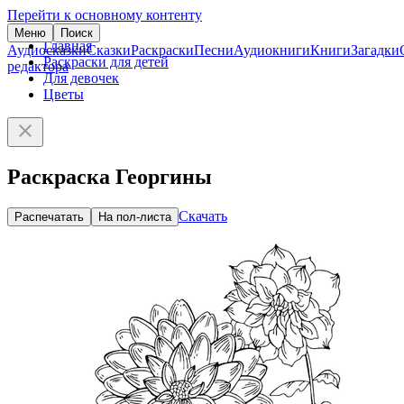
Перейти к основному контенту
Меню
Поиск
Главная
Аудиосказки
Сказки
Раскраски
Песни
Аудиокниги
Книги
Загадки
Раскраски для детей
редактора
Для девочек
Цветы
Раскраска Георгины
Скачать
Распечатать
На пол-листа