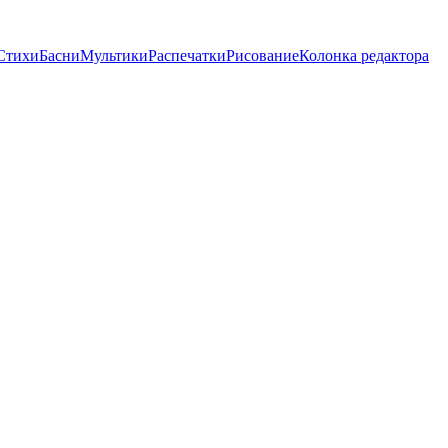
Стихи
Басни
Мультики
Распечатки
Рисование
Колонка редактора