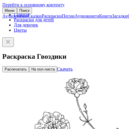
Перейти к основному контенту
Меню
Поиск
Главная
Аудиосказки
Сказки
Раскраски
Песни
Аудиокниги
Книги
Загадки
Раскраски для детей
Для девочек
Цветы
Раскраска Гвоздики
Скачать
Распечатать
На пол-листа