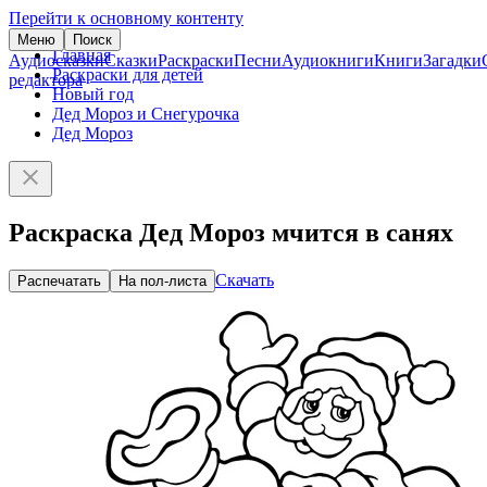
Перейти к основному контенту
Меню
Поиск
Главная
Аудиосказки
Сказки
Раскраски
Песни
Аудиокниги
Книги
Загадки
Раскраски для детей
редактора
Новый год
Дед Мороз и Снегурочка
Дед Мороз
Раскраска Дед Мороз мчится в санях
Скачать
Распечатать
На пол-листа