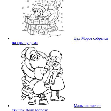
Дед Мороз собрался
на крышу дома
Мальчик читает
стишок Деду Морозу