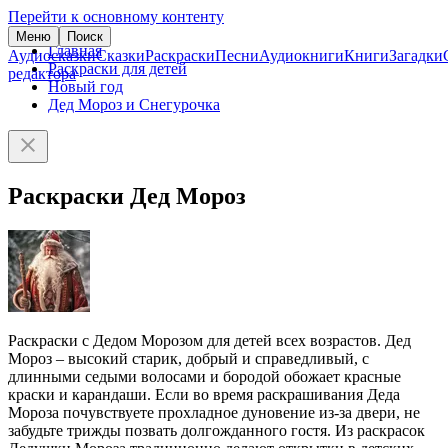
Перейти к основному контенту
Меню
Поиск
Главная
Аудиосказки
Сказки
Раскраски
Песни
Аудиокниги
Книги
Загадки
Раскраски для детей
редактора
Новый год
Дед Мороз и Снегурочка
Раскраски Дед Мороз
Раскраски с Дедом Морозом для детей всех возрастов. Дед
Мороз – высокий старик, добрый и справедливый, с
длинными седыми волосами и бородой обожает красные
краски и карандаши. Если во время раскрашивания Деда
Мороза почувствуете прохладное дуновение из-за двери, не
забудьте трижды позвать долгожданного гостя. Из раскрасок