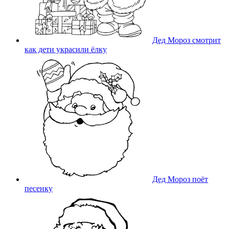
Дед Мороз смотрит
как дети украсили ёлку
Дед Мороз поёт
песенку