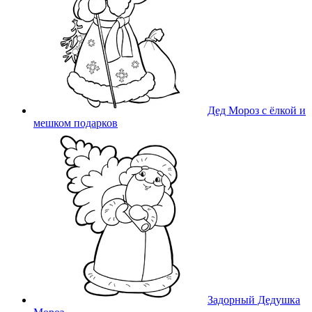
Дед Мороз с ёлкой и
мешком подарков
Задорный Дедушка