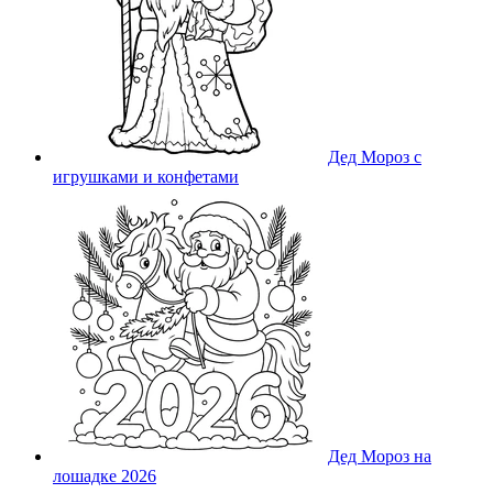
Дед Мороз с
игрушками и конфетами
Дед Мороз на
лошадке 2026