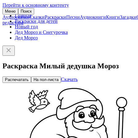
Перейти к основному контенту
Меню
Поиск
Главная
Аудиосказки
Сказки
Раскраски
Песни
Аудиокниги
Книги
Загадки
Раскраски для детей
редактора
Новый год
Дед Мороз и Снегурочка
Дед Мороз
Раскраска Милый дедушка Мороз
Скачать
Распечатать
На пол-листа