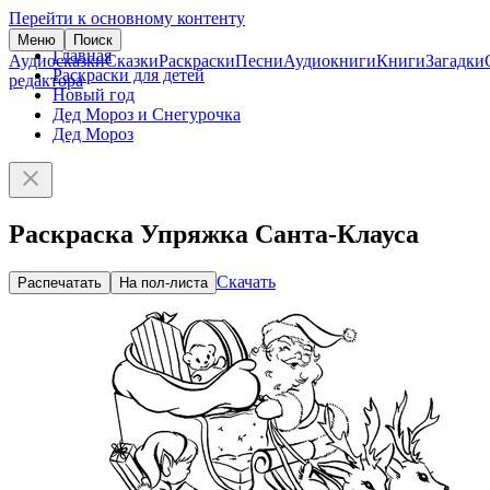
Перейти к основному контенту
Меню
Поиск
Главная
Аудиосказки
Сказки
Раскраски
Песни
Аудиокниги
Книги
Загадки
Раскраски для детей
редактора
Новый год
Дед Мороз и Снегурочка
Дед Мороз
Раскраска Упряжка Санта-Клауса
Скачать
Распечатать
На пол-листа