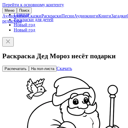
Перейти к основному контенту
Меню
Поиск
Главная
Аудиосказки
Сказки
Раскраски
Песни
Аудиокниги
Книги
Загадки
Раскраски для детей
редактора
Новый год
Новый год
Раскраска Дед Мороз несёт подарки
Скачать
Распечатать
На пол-листа