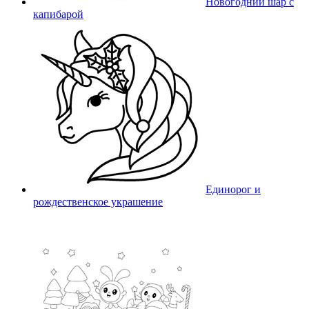
Новогодний шар с
капибарой
Единорог и
рождественское украшение