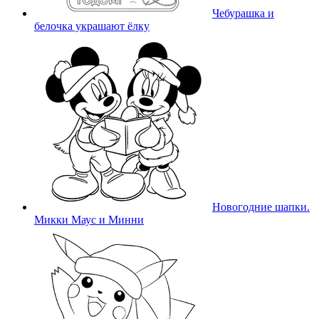
Чебурашка и
белочка украшают ёлку
Новогодние шапки.
Микки Маус и Минни