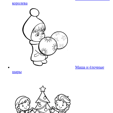
королева
Маша и ёлочные
шары