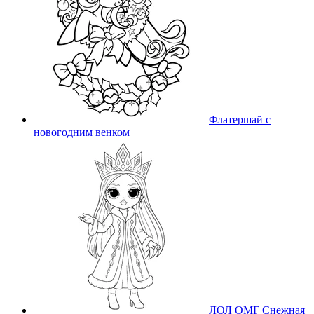
Флатершай с
новогодним венком
ЛОЛ ОМГ Снежная