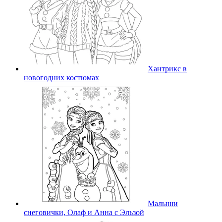
Хантрикс в
новогодних костюмах
Малыши
снеговички, Олаф и Анна с Эльзой