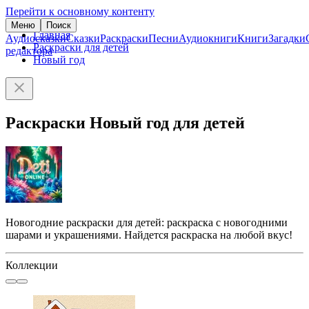
Перейти к основному контенту
Меню
Поиск
Главная
Аудиосказки
Сказки
Раскраски
Песни
Аудиокниги
Книги
Загадки
Раскраски для детей
редактора
Новый год
Раскраски Новый год для детей
Новогодние раскраски для детей: раскраска с новогодними
шарами и украшениями. Найдется раскраска на любой вкус!
Коллекции