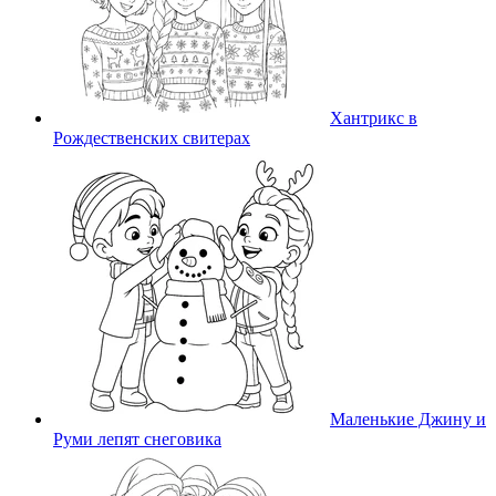
Хантрикс в
Рождественских свитерах
Маленькие Джину и
Руми лепят снеговика