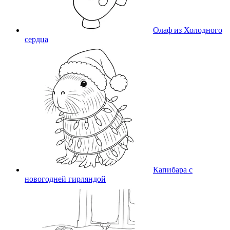
Олаф из Холодного
сердца
Капибара с
новогодней гирляндой