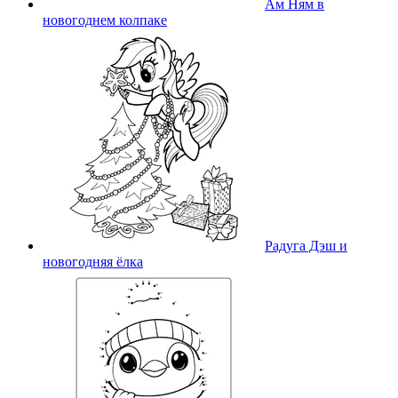
Ам Ням в
новогоднем колпаке
Радуга Дэш и
новогодняя ёлка