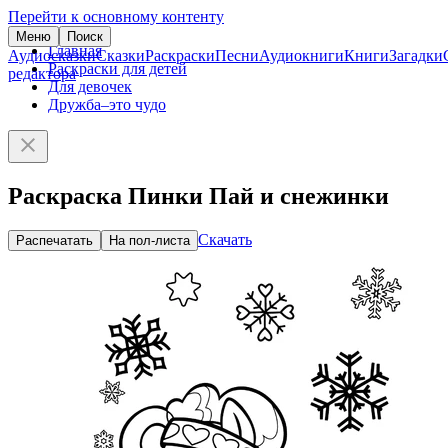
Перейти к основному контенту
Меню
Поиск
Главная
Аудиосказки
Сказки
Раскраски
Песни
Аудиокниги
Книги
Загадки
Раскраски для детей
редактора
Для девочек
Дружба–это чудо
Раскраска Пинки Пай и снежинки
Скачать
Распечатать
На пол-листа